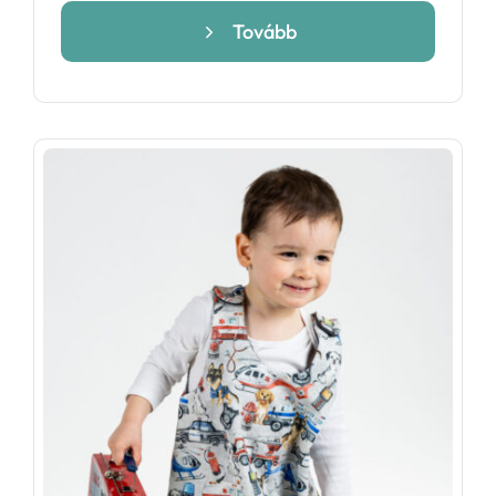
699 Ft
Tovább
-
14
699 Ft