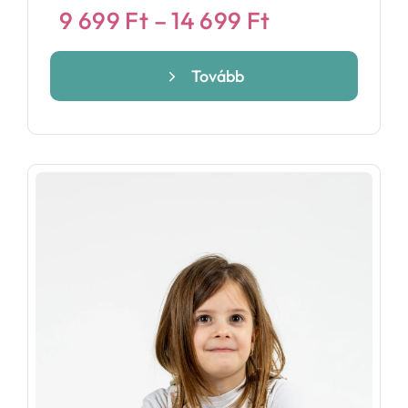
Ártartomány
9 699
Ft
–
14 699
Ft
9
699 Ft
Tovább
-
14
699 Ft