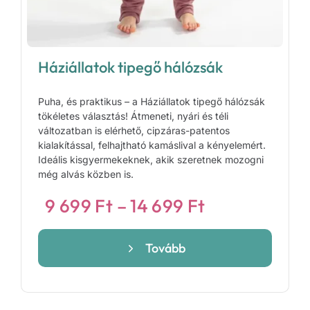
Háziállatok tipegő hálózsák
Puha, és praktikus – a Háziállatok tipegő hálózsák
tökéletes választás! Átmeneti, nyári és téli
változatban is elérhető, cipzáras-patentos
kialakítással, felhajtható kamáslival a kényelemért.
Ideális kisgyermekeknek, akik szeretnek mozogni
még alvás közben is.
Ártartomány
9 699
Ft
–
14 699
Ft
9
699 Ft
Tovább
-
14