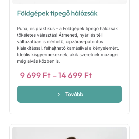
Földgépek tipegő hálózsák
Puha, és praktikus – a Földgépek tipegő hálózsák
tökéletes választás! Átmeneti, nyári és téli
változatban is elérhető, cipzáras-patentos
kialakítással, felhajtható kamáslival a kényelemért.
Ideális kisgyermekeknek, akik szeretnek mozogni
még alvás közben is.
Ártartomány
9 699
Ft
–
14 699
Ft
9
699 Ft
Tovább
-
14
699 Ft