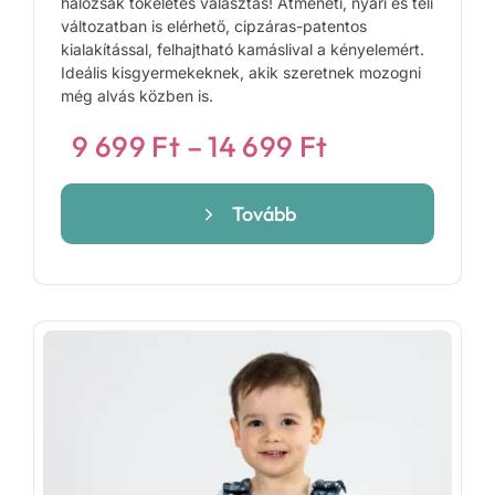
hálózsák tökéletes választás! Átmeneti, nyári és téli
változatban is elérhető, cipzáras-patentos
kialakítással, felhajtható kamáslival a kényelemért.
Ideális kisgyermekeknek, akik szeretnek mozogni
még alvás közben is.
Ártartomány
9 699
Ft
–
14 699
Ft
9
699 Ft
Tovább
-
14
699 Ft