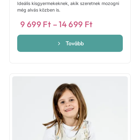
Ideális kisgyermekeknek, akik szeretnek mozogni
még alvás közben is.
Ártartomány
9 699
Ft
–
14 699
Ft
9
699 Ft
Tovább
-
14
699 Ft