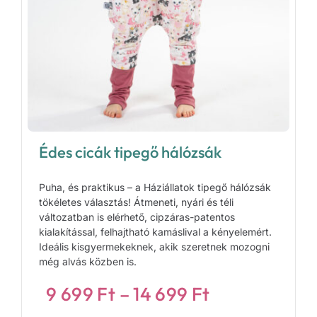
Édes cicák tipegő hálózsák
Puha, és praktikus – a Háziállatok tipegő hálózsák
tökéletes választás! Átmeneti, nyári és téli
változatban is elérhető, cipzáras-patentos
kialakítással, felhajtható kamáslival a kényelemért.
Ideális kisgyermekeknek, akik szeretnek mozogni
még alvás közben is.
Ártartomány
9 699
Ft
–
14 699
Ft
9