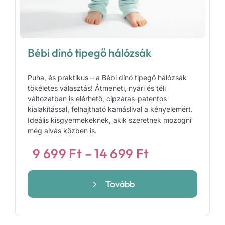
Bébi dínó tipegő hálózsák
Puha, és praktikus – a Bébi dínó tipegő hálózsák
tökéletes választás! Átmeneti, nyári és téli
változatban is elérhető, cipzáras-patentos
kialakítással, felhajtható kamáslival a kényelemért.
Ideális kisgyermekeknek, akik szeretnek mozogni
még alvás közben is.
Ártartomány
9 699
Ft
–
14 699
Ft
9
699 Ft
Tovább
-
14