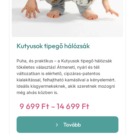
Kutyusok tipegő hálózsák
Puha, és praktikus – a Kutyusok tipegő hálózsák
tökéletes választás! Átmeneti, nyári és téli
változatban is elérhető, cipzáras-patentos
kialakítással, felhajtható kamáslival a kényelemért.
Ideális kisgyermekeknek, akik szeretnek mozogni
még alvás közben is.
Ártartomány
9 699
Ft
–
14 699
Ft
9
699 Ft
Tovább
-