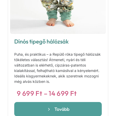
Dínós tipegő hálózsák
Puha, és praktikus – a Repülő róka tipegő hálózsák
tökéletes választás! Átmeneti, nyári és téli
változatban is elérhető, cipzáras-patentos
kialakítással, felhajtható kamáslival a kényelemért.
Ideális kisgyermekeknek, akik szeretnek mozogni
még alvás közben is.
Ártartomány
9 699
Ft
–
14 699
Ft
9
699 Ft
Tovább