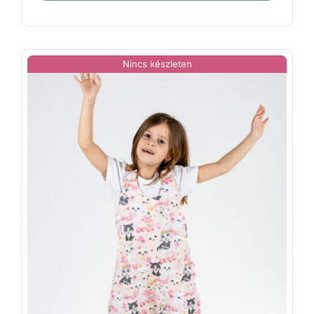
-
14
699 Ft
Nincs készleten