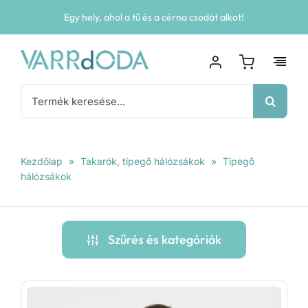
Kihagyás
Egy hely, ahol a tű és a cérna csodát alkot!
Keresés...
Kezdőlap
»
Takarók, tipegő hálózsákok
»
Tipegő
hálózsákok
Szűrés és kategóriák