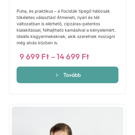
Puha, és praktikus – a Focisták tipegő hálózsák
tökéletes választás! Átmeneti, nyári és téli
változatban is elérhető, cipzáras-patentos
kialakítással, felhajtható kamáslival a kényelemért.
Ideális kisgyermekeknek, akik szeretnek mozogni
még alvás közben is.
Ártartomány
9 699
Ft
–
14 699
Ft
9
699 Ft
Tovább
-
14
699 Ft