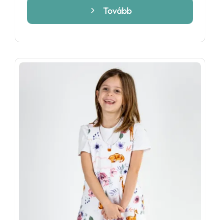
699 Ft
Tovább
-
14
699 Ft