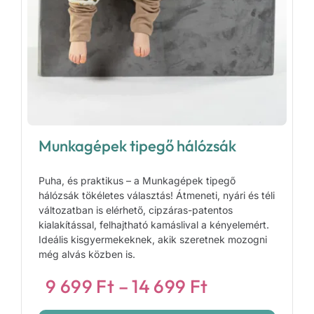
Munkagépek tipegő hálózsák
Puha, és praktikus – a Munkagépek tipegő
hálózsák tökéletes választás! Átmeneti, nyári és téli
változatban is elérhető, cipzáras-patentos
kialakítással, felhajtható kamáslival a kényelemért.
Ideális kisgyermekeknek, akik szeretnek mozogni
még alvás közben is.
Ártartomány
9 699
Ft
–
14 699
Ft
9