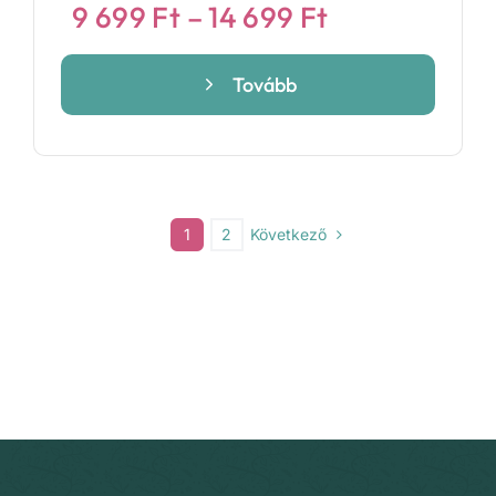
Ártartomány
9 699
Ft
–
14 699
Ft
9
699 Ft
Tovább
-
14
699 Ft
Következő
1
2