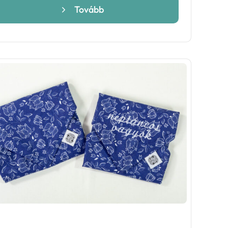
699 Ft
Tovább
-
14
699 Ft