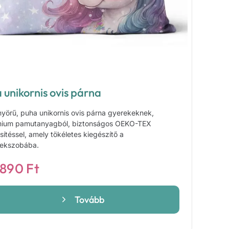
a unikornis ovis párna
yörű, puha unikornis ovis párna gyerekeknek,
ium pamutanyagból, biztonságos OEKO-TEX
sítéssel, amely tökéletes kiegészítő a
ekszobába.
 890
Ft
Tovább