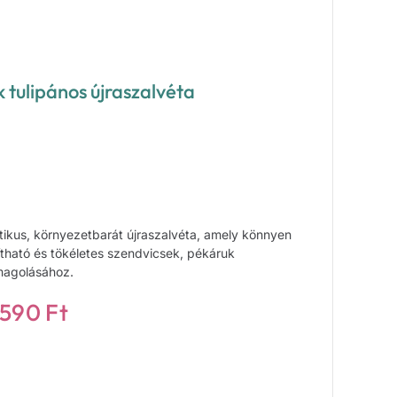
 tulipános újraszalvéta
tikus, környezetbarát újraszalvéta, amely könnyen
títható és tökéletes szendvicsek, pékáruk
agolásához.
 590
Ft