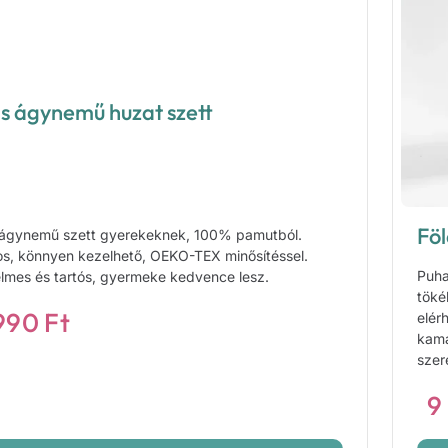
is ágynemű huzat szett
Fö
 ágynemű szett gyerekeknek, 100% pamutból.
os, könnyen kezelhető, OEKO-TEX minősítéssel.
Puha
lmes és tartós, gyermeke kedvence lesz.
töké
 990
Ft
elér
kamá
szer
9