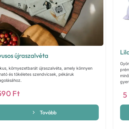
Lil
yusos újraszalvéta
Gyön
ikus, környezetbarát újraszalvéta, amely könnyen
prém
ítható és tökéletes szendvicsek, pékáruk
minő
golásához.
gyer
590
Ft
5
Tovább