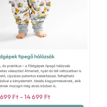
ldgépek tipegő hálózsák
, és praktikus – a Földgépek tipegő hálózsák
letes választás! Átmeneti, nyári és téli változatban is
hető, cipzáras-patentos kialakítással, felhajtható
slival a kényelemért. Ideális kisgyermekeknek, akik
etnek mozogni még alvás közben is.
Ártartomány:
 699
Ft
–
14 699
Ft
9