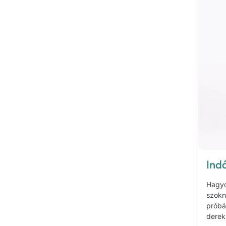
Ind
Hagyo
szokn
próbá
derek