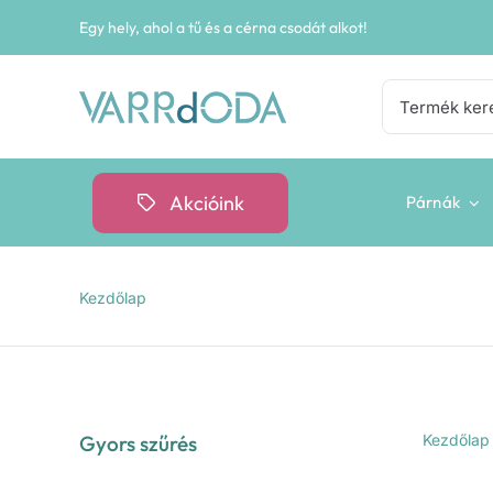
Kihagyás
Egy hely, ahol a tű és a cérna csodát alkot!
Keresés...
Akcióink
Párnák
Kezdőlap
Gyors szűrés
Kezdőlap