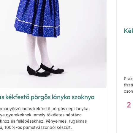
Kék
Prak
tisz
csom
ás kékfestő pörgős lányka szoknya
2
mányőrző indás kékfestő pörgős népi lányka
ya gyerekeknek, amely tökéletes néptánc
khoz és fellépésekhez. Kényelmes, rugalmas
ú, 100%-os pamutvászonból készült.