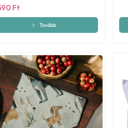
590
Ft
Tovább