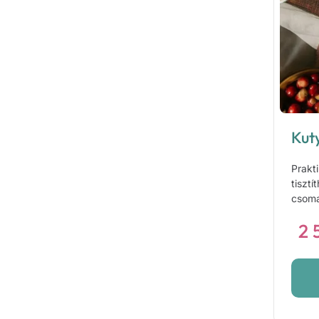
Kut
Prakt
tiszt
csoma
2 