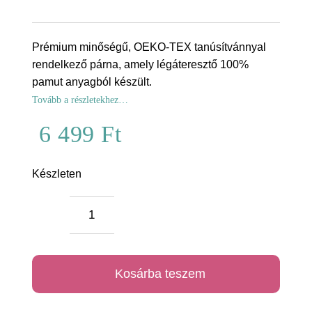
Prémium minőségű, OEKO-TEX tanúsítvánnyal
rendelkező párna, amely légáteresztő 100%
pamut anyagból készült.
Tovább a részletekhez…
6 499
Ft
Készleten
Vadon
prémium
alvó
Kosárba teszem
párna
mennyiség