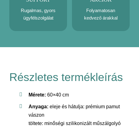
Rugalmas, gyors
Folyamatosan
ügyfélszolgálat
kedvező árakkal
Részletes termékleírás
Mérete:
60×40 cm
Anyaga:
eleje és hátulja: prémium pamut
vászon
töltete: minőségi szilikonizált műszálgolyó