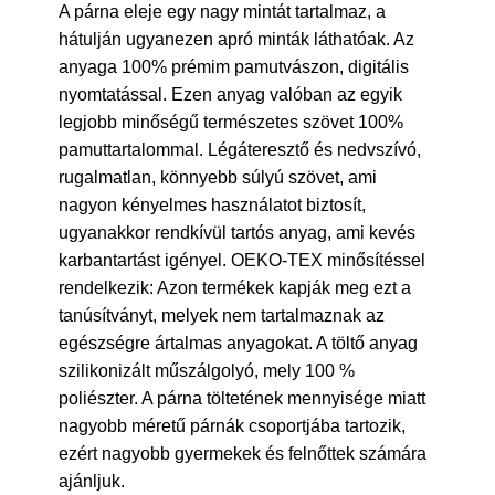
A párna eleje egy nagy mintát tartalmaz, a
hátulján ugyanezen apró minták láthatóak. Az
anyaga 100% prémim pamutvászon, digitális
nyomtatással. Ezen anyag valóban az egyik
legjobb minőségű természetes szövet 100%
pamuttartalommal. Légáteresztő és nedvszívó,
rugalmatlan, könnyebb súlyú szövet, ami
nagyon kényelmes használatot biztosít,
ugyanakkor rendkívül tartós anyag, ami kevés
karbantartást igényel. OEKO-TEX minősítéssel
rendelkezik: Azon termékek kapják meg ezt a
tanúsítványt, melyek nem tartalmaznak az
egészségre ártalmas anyagokat. A töltő anyag
szilikonizált műszálgolyó, mely 100 %
poliészter. A párna töltetének mennyisége miatt
nagyobb méretű párnák csoportjába tartozik,
ezért nagyobb gyermekek és felnőttek számára
ajánljuk.