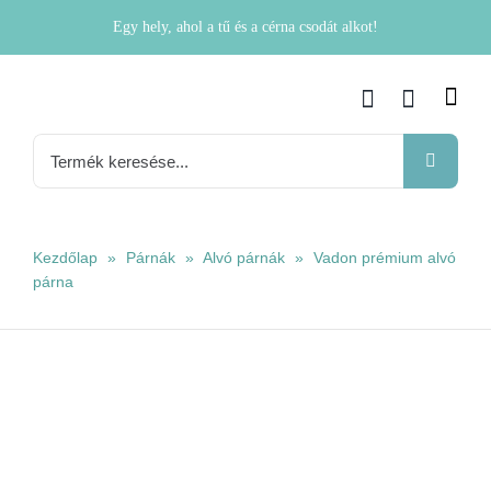
Kihagyás
Egy hely, ahol a tű és a cérna csodát alkot!
Keresés...
Kezdőlap
»
Párnák
»
Alvó párnák
»
Vadon prémium alvó
párna