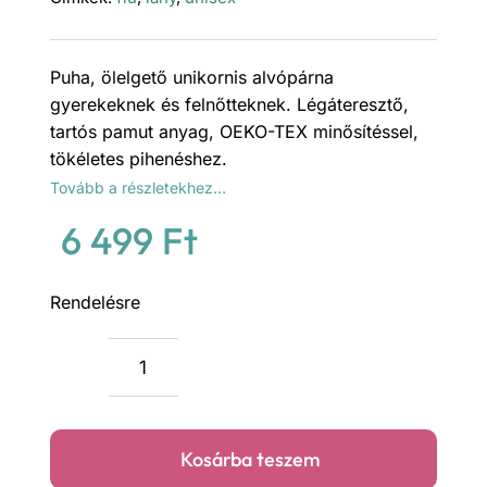
Puha, ölelgető unikornis alvópárna
gyerekeknek és felnőtteknek. Légáteresztő,
tartós pamut anyag, OEKO-TEX minősítéssel,
tökéletes pihenéshez.
Tovább a részletekhez…
6 499
Ft
Rendelésre
Lila
unikornis
alvó
Kosárba teszem
párna