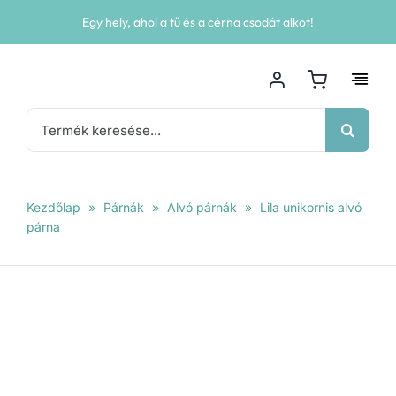
Kihagyás
Egy hely, ahol a tű és a cérna csodát alkot!
Keresés...
Kezdőlap
»
Párnák
»
Alvó párnák
»
Lila unikornis alvó
párna