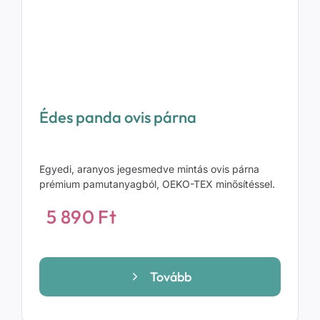
Édes panda ovis párna
Egyedi, aranyos jegesmedve mintás ovis párna
prémium pamutanyagból, OEKO-TEX minősítéssel.
5 890
Ft
Tovább