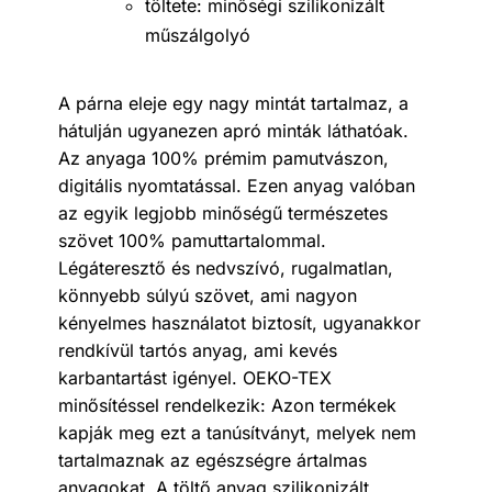
töltete: minőségi szilikonizált
műszálgolyó
A párna eleje egy nagy mintát tartalmaz, a
hátulján ugyanezen apró minták láthatóak.
Az anyaga 100% prémim pamutvászon,
digitális nyomtatással. Ezen anyag valóban
az egyik legjobb minőségű természetes
szövet 100% pamuttartalommal.
Légáteresztő és nedvszívó, rugalmatlan,
könnyebb súlyú szövet, ami nagyon
kényelmes használatot biztosít, ugyanakkor
rendkívül tartós anyag, ami kevés
karbantartást igényel. OEKO-TEX
minősítéssel rendelkezik: Azon termékek
kapják meg ezt a tanúsítványt, melyek nem
tartalmaznak az egészségre ártalmas
anyagokat. A töltő anyag szilikonizált