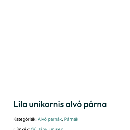
Lila unikornis alvó párna
Kategóriák:
Alvó párnák
,
Párnák
Címkék:
fiú
,
lány
,
unisex