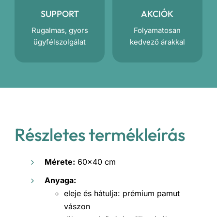
SUPPORT
AKCIÓK
Rugalmas, gyors
Folyamatosan
ügyfélszolgálat
kedvező árakkal
Részletes termékleírás
Mérete:
60×40 cm
Anyaga:
eleje és hátulja: prémium pamut
vászon