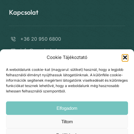
Kapcsolat
+36 20 950 6800
info@varrdoda.hu
Cookie Tájékoztató
fb.com/VARRdODA
A weboldalunk cookie-kat (magyarul: sütiket) használ, hogy a legjobb
instagram.com/varrdoda/
felhasználói élményt nyújthassuk látogatóinknak. A különféle cookie-
információk segítenek megérteni látogatóink viselkedését és különleges
Kapcsolat
funkciókat tesznek lehetővé, hogy a weboldalunk még hasznosabb
lehessen felhasználói szempontból.
Elfogadom
Tiltom
© Copyright 2026 •
VARRdODA.hu
• All Rights