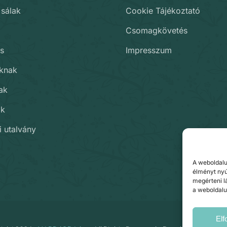
 sálak
Cookie Tájékoztató
Csomagkövetés
s
Impresszum
oknak
ak
ak
i utalvány
A weboldalu
élményt nyú
megérteni l
a weboldalu
El