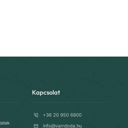
Kapcsolat
+36 20 950 6800
telek
info@varrdoda.hu