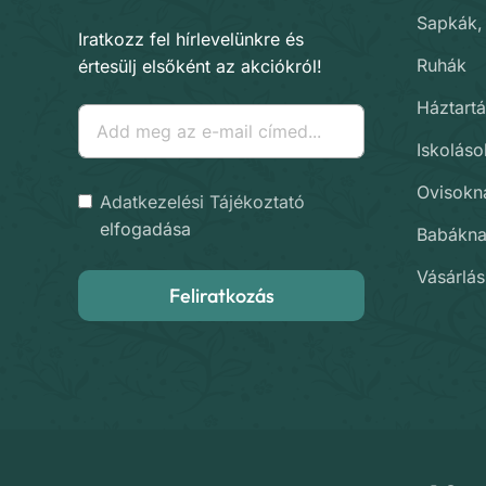
Sapkák,
Iratkozz fel hírlevelünkre és
Ruhák
értesülj elsőként az akciókról!
Háztartá
Iskolás
Ovisokn
Adatkezelési Tájékoztató
elfogadása
Babákn
Vásárlás
Feliratkozás