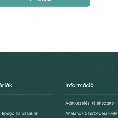
-
6
590 Ft
óriák
Információ
Adatkezelési tájékoztató
, tipegő hálózsákok
Általános Szerződési Felté