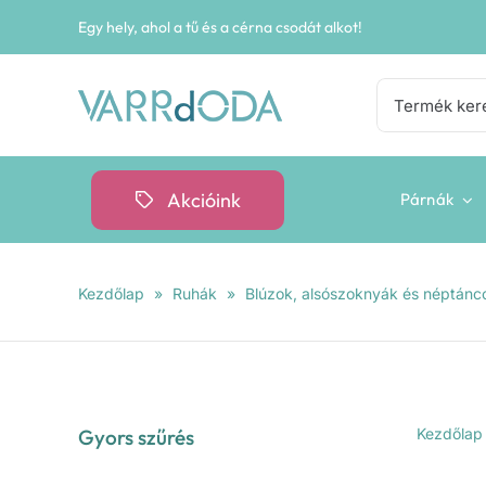
Kihagyás
Egy hely, ahol a tű és a cérna csodát alkot!
Keresés...
Akcióink
Párnák
Kezdőlap
»
Ruhák
»
Blúzok, alsószoknyák és néptánco
Gyors szűrés
Kezdőlap