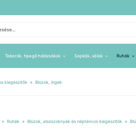
Takarók, tipegő hálózsákok
Sapkák, sálak
Ruhák
s kiegészítők
»
Blúzok, ingek
»
Ruhák
»
Blúzok, alsószoknyák és néptáncos kiegészítők
»
Bl