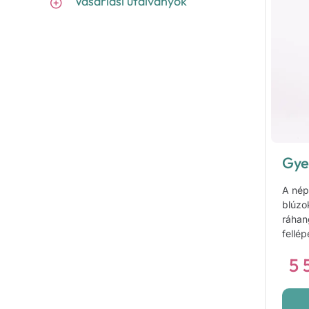
Vásárlási utalványok
Gye
A nép
blúzo
ráhan
fellép
5 