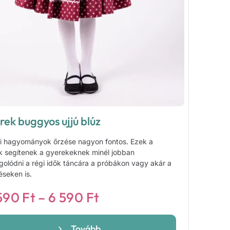
rek buggyos ujjú blúz
i hagyományok őrzése nagyon fontos. Ezek a
k segítenek a gyerekeknek minél jobban
golódni a régi idők táncára a próbákon vagy akár a
éseken is.
Ártartomány:
590
Ft
–
6 590
Ft
5
590 Ft
Tovább