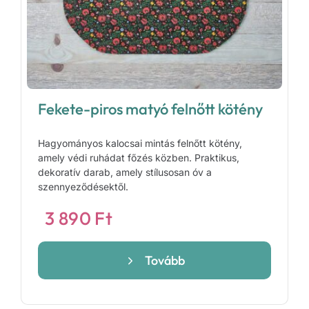
Fekete-piros matyó felnőtt kötény
Hagyományos kalocsai mintás felnőtt kötény,
amely védi ruhádat főzés közben. Praktikus,
dekoratív darab, amely stílusosan óv a
szennyeződésektől.
3 890
Ft
Tovább