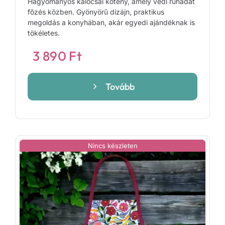
Hagyományos kalocsai kötény, amely védi ruhádat
főzés közben. Gyönyörű dizájn, praktikus
megoldás a konyhában, akár egyedi ajándéknak is
tökéletes.
3 890
Ft
Tovább
Nincs készleten