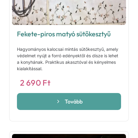
Fekete-piros matyó sütőkesztyű
Hagyományos kalocsai mintás sütőkesztyű, amely
védelmet nyújt a forró edényektől és dísze is lehet
a konyhának. Praktikus akasztóval és kényelmes
kialakítással.
2 690
Ft
Tovább