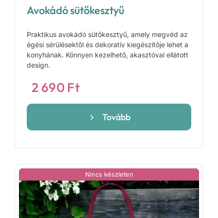
Avokádó sütőkesztyű
Praktikus avokádó sütőkesztyű, amely megvéd az
égési sérülésektől és dekoratív kiegészítője lehet a
konyhának. Könnyen kezelhető, akasztóval ellátott
design.
2 690
Ft
Tovább
Nincs készleten