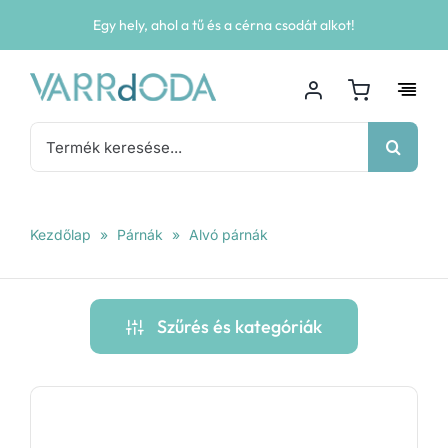
Kihagyás
Egy hely, ahol a tű és a cérna csodát alkot!
Keresés...
Kezdőlap
»
Párnák
»
Alvó párnák
Szűrés és kategóriák