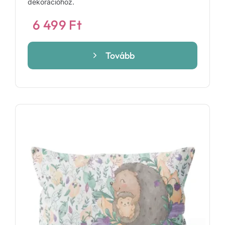
dekorációhoz.
6 499
Ft
Tovább