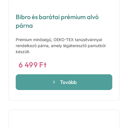
Bibro és barátai prémium alvó
párna
Prémium minőségű, OEKO-TEX tanúsítvánnyal
rendelkező párna, amely légáteresztő pamutból
készült.
6 499
Ft
Tovább