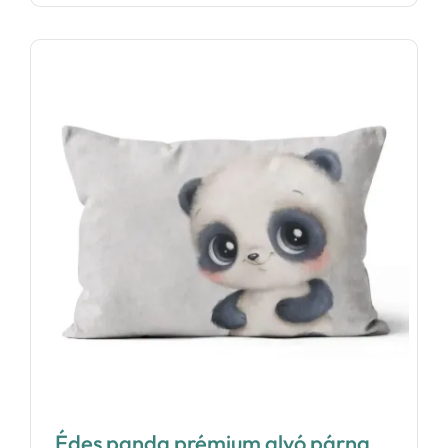
Édes panda prémium alvó párna