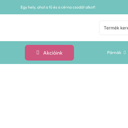
Kihagyás
Egy hely, ahol a tű és a cérna csodát alkot!
Keresés...
Akcióink
Párnák