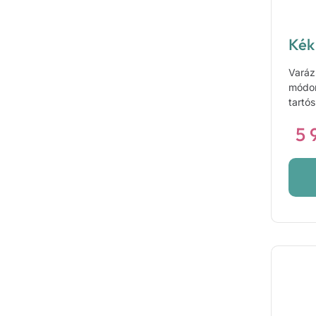
Kék
Varáz
módon
tartó
5 