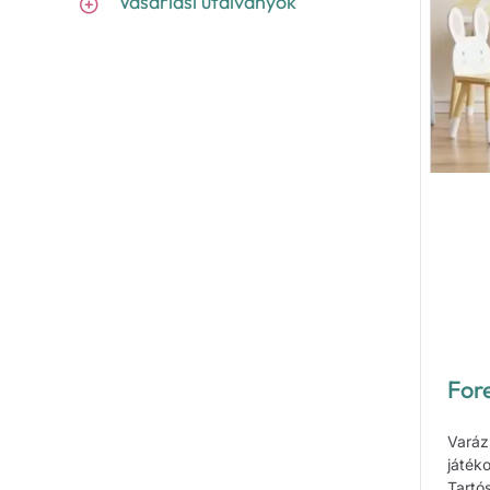
Vásárlási utalványok
For
Varáz
játéko
Tartó