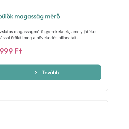
pülők magasság mérő
zslatos magasságmérő gyerekeknek, amely játékos
lással örökíti meg a növekedés pillanatait.
 999
Ft
Tovább