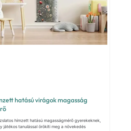
mzett hatású virágok magasság
rő
zslatos hímzett hatású magasságmérő gyerekeknek,
y játékos tanulással örökíti meg a növekedés