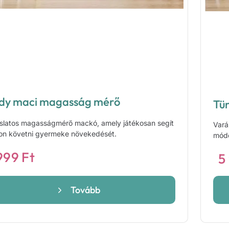
dy maci magasság mérő
Tü
slatos magasságmérő mackó, amely játékosan segít
Vará
n követni gyermeke növekedését.
módo
999
Ft
5
Tovább