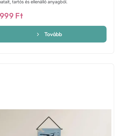
natait, tartós és ellenálló anyagból.
 999
Ft
Tovább