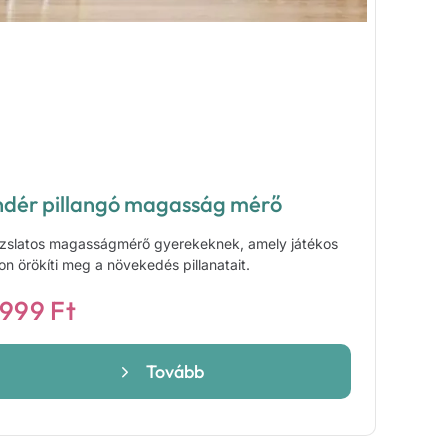
ndér pillangó magasság mérő
zslatos magasságmérő gyerekeknek, amely játékos
n örökíti meg a növekedés pillanatait.
 999
Ft
Tovább