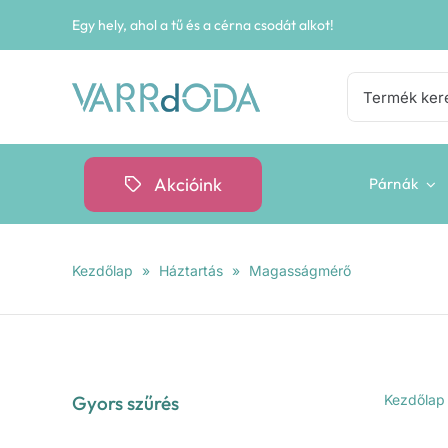
Kihagyás
Egy hely, ahol a tű és a cérna csodát alkot!
Keresés...
Akcióink
Párnák
Kezdőlap
»
Háztartás
»
Magasságmérő
Gyors szűrés
Kezdőlap