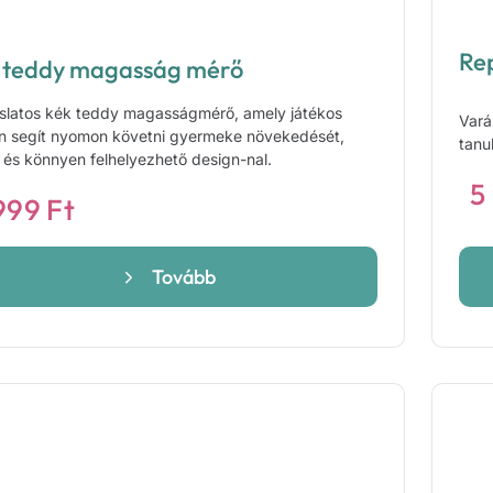
Re
 teddy magasság mérő
slatos kék teddy magasságmérő, amely játékos
Vará
 segít nyomon követni gyermeke növekedését,
tanu
s és könnyen felhelyezhető design-nal.
5
999
Ft
Tovább