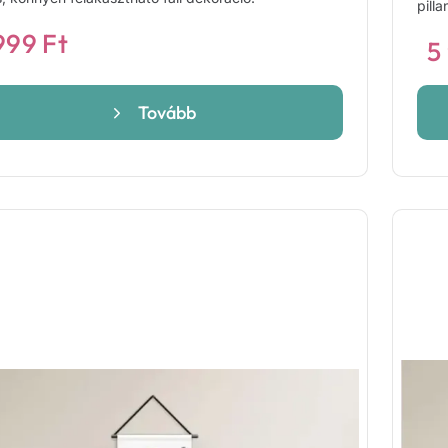
pilla
999
Ft
5
Tovább