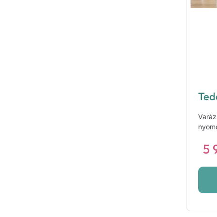
Ted
Varáz
nyomo
5 