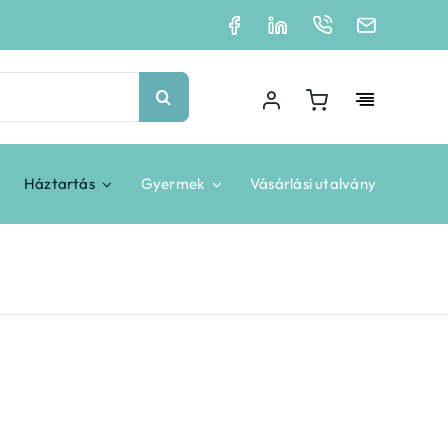
Háztartás
Gyermek
Vásárlási utalvány