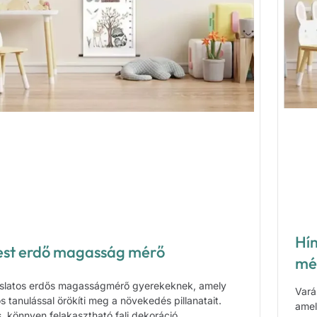
Hí
est erdő magasság mérő
mé
slatos erdős magasságmérő gyerekeknek, amely
Vará
s tanulással örökíti meg a növekedés pillanatait.
amel
s, könnyen felakasztható fali dekoráció.