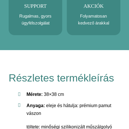
SUPPORT
AKCIÓK
Rugalmas, gyors
Folyamatosan
ügyfélszolgálat
kedvező árakkal
Részletes termékleírás
Mérete:
38×38 cm
Anyaga:
eleje és hátulja: prémium pamut
vászon
töltete: minőségi szilikonizált műszálgolyó