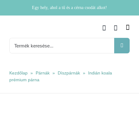
Kihagyás
Egy hely, ahol a tű és a cérna csodát alkot!
Keresés...
Kezdőlap
»
Párnák
»
Díszpárnák
»
Indián koala
prémium párna