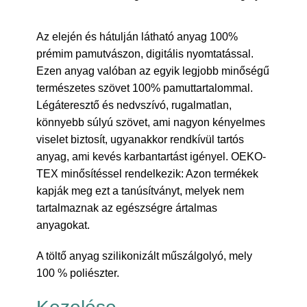
Az elején és hátulján látható anyag 100%
prémim pamutvászon, digitális nyomtatással.
Ezen anyag valóban az egyik legjobb minőségű
természetes szövet 100% pamuttartalommal.
Légáteresztő és nedvszívó, rugalmatlan,
könnyebb súlyú szövet, ami nagyon kényelmes
viselet biztosít, ugyanakkor rendkívül tartós
anyag, ami kevés karbantartást igényel. OEKO-
TEX minősítéssel rendelkezik: Azon termékek
kapják meg ezt a tanúsítványt, melyek nem
tartalmaznak az egészségre ártalmas
anyagokat.
A töltő anyag szilikonizált műszálgolyó, mely
100 % poliészter.