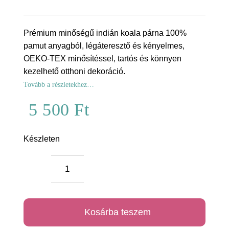
Prémium minőségű indián koala párna 100%
pamut anyagból, légáteresztő és kényelmes,
OEKO-TEX minősítéssel, tartós és könnyen
kezelhető otthoni dekoráció.
Tovább a részletekhez…
5 500
Ft
Készleten
Indián
koala
prémium
Kosárba teszem
párna