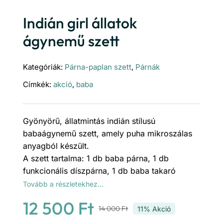
Indián girl állatok
ágynemű szett
Kategóriák:
Párna-paplan szett
,
Párnák
Címkék:
akció
,
baba
Gyönyörű, állatmintás indián stílusú
babaágynemű szett, amely puha mikroszálas
anyagból készült.
A szett tartalma: 1 db baba párna, 1 db
funkcionális díszpárna, 1 db baba takaró
Tovább a részletekhez…
12 500
Ft
14 000
Ft
11% Akció
Original
Current