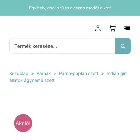
Kihagyás
Egy hely, ahol a tű és a cérna csodát alkot!
Keresés...
Kezdőlap
»
Párnák
»
Párna-paplan szett
»
Indián girl
állatok ágynemű szett
Akció!