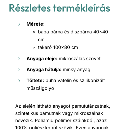
Részletes termékleírás
Mérete:
baba párna és díszpárna 40×40
cm
takaró 100×80 cm
Anyaga eleje:
mikroszálas szövet
Anyaga hátulja:
minky anyag
Töltete:
puha vatelin és szilikonizált
műszálgolyó
Az elején látható anyagot pamututánzatnak,
szintetikus pamutnak vagy mikroszálnak
nevezik. Poliamid polimer szálakból, azaz
100% poliészterből szövik. Ezen anyagnak