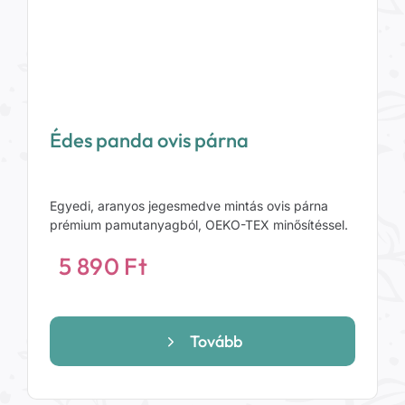
Édes panda ovis párna
Egyedi, aranyos jegesmedve mintás ovis párna
prémium pamutanyagból, OEKO-TEX minősítéssel.
5 890
Ft
Tovább