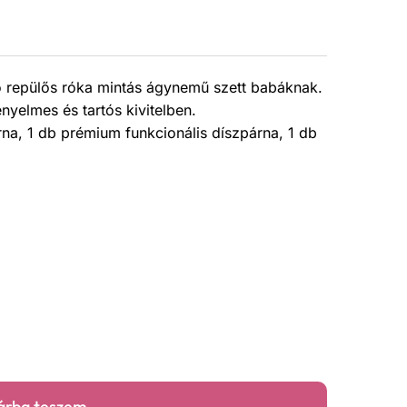
 repülős róka mintás ágynemű szett babáknak.
yelmes és tartós kivitelben.
a, 1 db prémium funkcionális díszpárna, 1 db
árba teszem