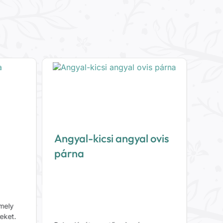
Rózs
Angyal-kicsi angyal ovis
pár
párna
amely
Gyöny
eket.
mintá