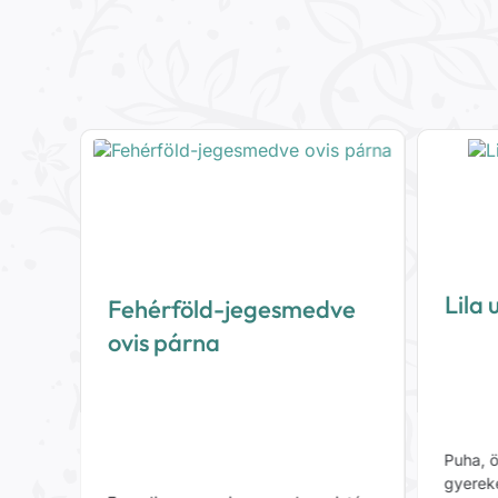
Lila 
Fehérföld-jegesmedve
na
ovis párna
Puha, ö
gyerek
intás