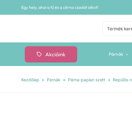
Kihagyás
Egy hely, ahol a tű és a cérna csodát alkot!
Keresés...
Akcióink
Párnák
Kezdőlap
»
Párnák
»
Párna-paplan szett
»
Repülős r