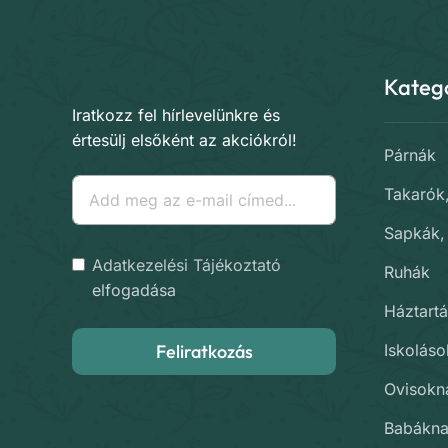
Kateg
Iratkozz fel hírlevelünkre és
értesülj elsőként az akciókról!
Párnák
Takarók
Sapkák,
Adatkezelési Tájékoztató
Ruhák
elfogadása
Háztartá
Iskolás
Feliratkozás
Ovisokn
Babákn