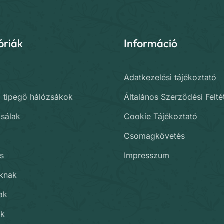
óriák
Információ
Adatkezelési tájékoztató
, tipegő hálózsákok
Általános Szerződési Felté
 sálak
Cookie Tájékoztató
Csomagkövetés
s
Impresszum
oknak
ak
ak