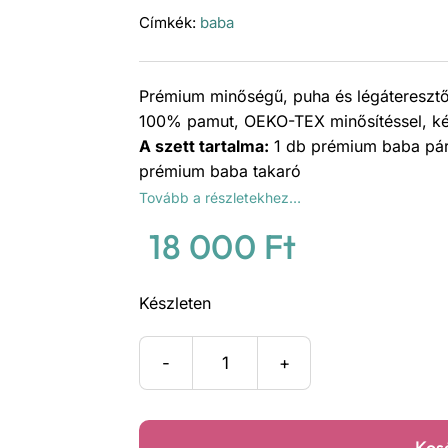
Címkék:
baba
Prémium minőségű, puha és légáteresztő
100% pamut, OEKO-TEX minősítéssel, kén
A szett tartalma:
1 db prémium baba párn
prémium baba takaró
Tovább a részletekhez…
18 000
Ft
Készleten
Repülős
róka
prémium
Kos