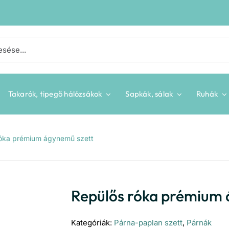
Takarók, tipegő hálózsákok
Sapkák, sálak
Ruhák
óka prémium ágynemű szett
Repülős róka prémium 
Kategóriák:
Párna-paplan szett
,
Párnák