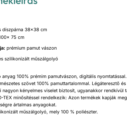
mékleírás
s díszpárna 38×38 cm
 100x 75 cm
ja:
prémium pamut vászon
s szilikonizált műszálgolyó
ató anyag 100% prémim pamutvászon, digitális nyomtatással
rmészetes szövet 100% pamuttartalommal. Légáteresztő és 
 nagyon kényelmes viselet biztosít, ugyanakkor rendkívül 
O-TEX minősítéssel rendelkezik: Azon termékek kapják meg 
ségre ártalmas anyagokat.
ilikonizált műszálgolyó, mely 100 % poliészter.