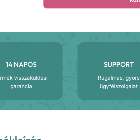
ágynemű
szett
mennyiség
14 NAPOS
SUPPORT
ermék visszaküldési
Rugalmas, gyors
garancia
ügyfélszolgálat