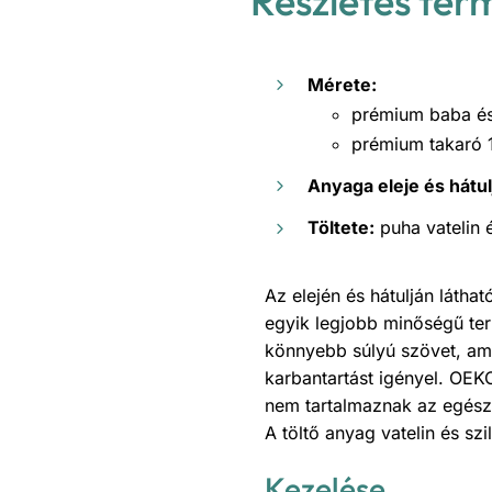
Részletes ter
Mérete:
prémium baba é
prémium takaró
Anyaga eleje és hátul
Töltete:
puha vatelin é
Az elején és hátulján láth
egyik legjobb minőségű te
könnyebb súlyú szövet, ami
karbantartást igényel. OEK
nem tartalmaznak az egész
A töltő anyag vatelin és sz
Kezelése