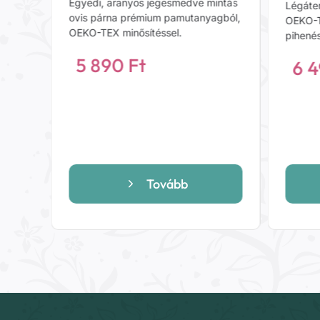
Egyedi, aranyos jegesmedve mintás
Légáter
gból,
ovis párna prémium pamutanyagból,
OEKO-T
OEKO-TEX minősítéssel.
pihené
5 890
Ft
6 
Tovább