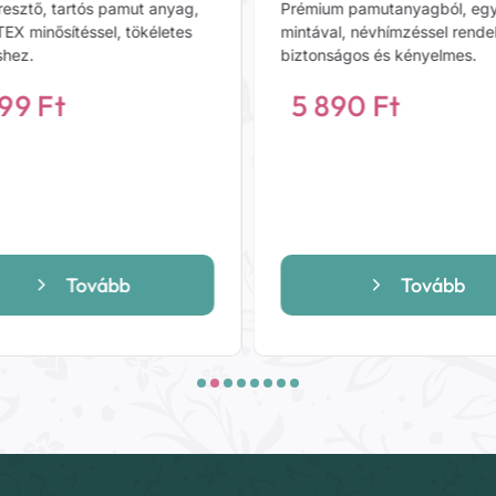
esztő, tartós pamut anyag,
Prémium pamutanyagból, eg
EX minősítéssel, tökéletes
mintával, névhímzéssel rende
shez.
biztonságos és kényelmes.
499
Ft
5 890
Ft
Tovább
Tovább