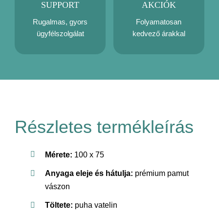
SUPPORT
AKCIÓK
Rugalmas, gyors
Folyamatosan
ügyfélszolgálat
kedvező árakkal
Részletes termékleírás
Mérete:
100 x 75
Anyaga eleje és hátulja:
prémium pamut
vászon
Töltete:
puha vatelin