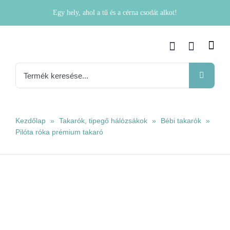
Kihagyás
Egy hely, ahol a tű és a cérna csodát alkot!
Keresés...
Kezdőlap
»
Takarók, tipegő hálózsákok
»
Bébi takarók
»
Pilóta róka prémium takaró