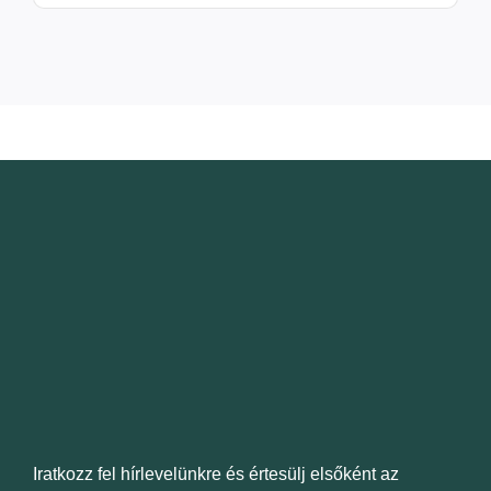
14
699 Ft
Iratkozz fel hírlevelünkre és értesülj elsőként az