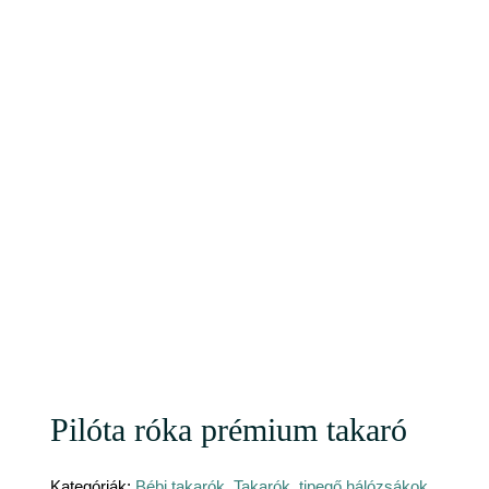
Pilóta róka prémium takaró
Kategóriák:
Bébi takarók
,
Takarók, tipegő hálózsákok