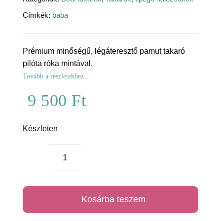
Címkék:
baba
Prémium minőségű, légáteresztő pamut takaró
pilóta róka mintával.
Tovább a részletekhez…
9 500
Ft
Készleten
Pilóta
róka
prémium
Kosárba teszem
takaró
mennyiség