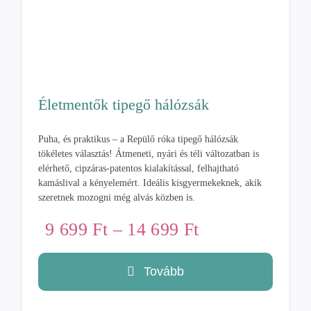
Életmentők tipegő hálózsák
Puha, és praktikus – a Repülő róka tipegő hálózsák
tökéletes választás! Átmeneti, nyári és téli változatban is
elérhető, cipzáras-patentos kialakítással, felhajtható
kamáslival a kényelemért. Ideális kisgyermekeknek, akik
szeretnek mozogni még alvás közben is.
Ártartomány:
9 699
Ft
–
14 699
Ft
9
699 Ft
Tovább
-