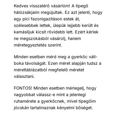
Kedves visszatérő vásárlóm! A tipegő
hálózsákjaim megújultak. Ez azt jelenti, hogy
egy pici fazonigazításon estek át,
szélesebbek lettek, ülepük lejjebb került és
kamáslijuk kicsit rövidebb lett. Ezért kérlek
ne megszokásból vásárolj, hanem
méretegyeztetés szerint.
Minden esetben mérd meg a gyerkőc váll-
boka távolságát. Ezen méret alapján tudsz a
mérettáblázatból megfelelő méretet
választani.
FONTOS! Minden esetben mérlegelj, hogy
nagyobbat válassz-e mint a jelenlegi
ruhamérete a gyerkőcnek, mivel tipegőim
jócskán tartalmaznak kényelmi bőséget.