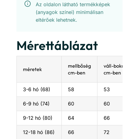
Az oldalon látható termékképek
(anyagok színei) minimálisan
eltérőek lehetnek.
Mérettáblázat
mellbőség
váll-boka távol
méretek
cm-ben
cm-ben
3-6 hó (68)
58
53
6-9 hó (74)
60
60
9-12 hó (80)
64
66
12-18 hó (86)
66
72