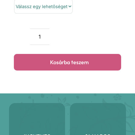
699 F
Életmentők
tipegő
hálózsák
Kosárba teszem
mennyiség