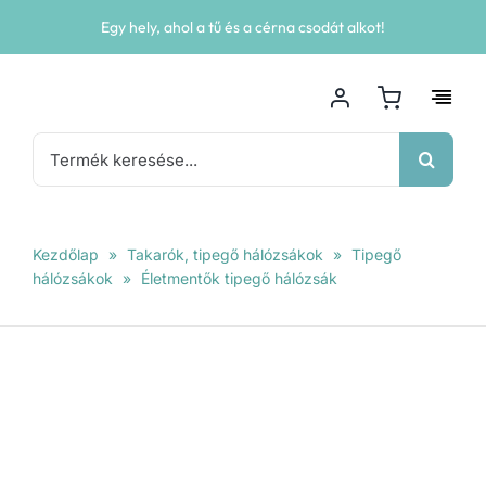
Kihagyás
Egy hely, ahol a tű és a cérna csodát alkot!
Keresés...
Kezdőlap
»
Takarók, tipegő hálózsákok
»
Tipegő
hálózsákok
»
Életmentők tipegő hálózsák