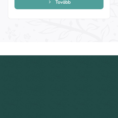
699 Ft
Tovább
-
14
699 Ft