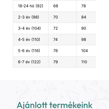
18-24 hó (92)
68
78
2-3 év (98)
70
84
3-4 év (104)
72
90
4-5 év (110)
74
98
5-6 év (116)
76
104
6-7 év (122)
79
110
Ajánlott termékeink