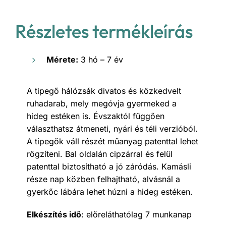
Részletes termékleírás
Mérete:
3 hó – 7 év
A tipegő hálózsák divatos és közkedvelt
ruhadarab, mely megóvja gyermeked a
hideg estéken is. Évszaktól függően
választhatsz átmeneti, nyári és téli verzióból.
A tipegők váll részét műanyag patenttal lehet
rögzíteni. Bal oldalán cipzárral és felül
patenttal biztosítható a jó záródás. Kamásli
része nap közben felhajtható, alvásnál a
gyerkőc lábára lehet húzni a hideg estéken.
Elkészítés idő
: előreláthatólag 7 munkanap