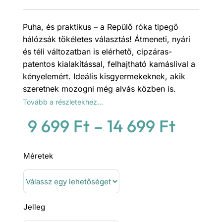
Puha, és praktikus – a Repülő róka tipegő
hálózsák tökéletes választás! Átmeneti, nyári
és téli változatban is elérhető, cipzáras-
patentos kialakítással, felhajtható kamáslival a
kényelemért. Ideális kisgyermekeknek, akik
szeretnek mozogni még alvás közben is.
Tovább a részletekhez…
Ártar
9 699
Ft
–
14 699
Ft
9
Méretek
699 F
-
14
Jelleg