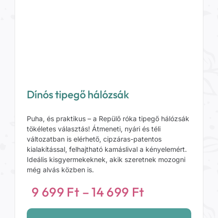
Dínós tipegő hálózsák
Puha, és praktikus – a Repülő róka tipegő hálózsák
tökéletes választás! Átmeneti, nyári és téli
változatban is elérhető, cipzáras-patentos
kialakítással, felhajtható kamáslival a kényelemért.
Ideális kisgyermekeknek, akik szeretnek mozogni
még alvás közben is.
Ártartomány
9 699
Ft
–
14 699
Ft
9