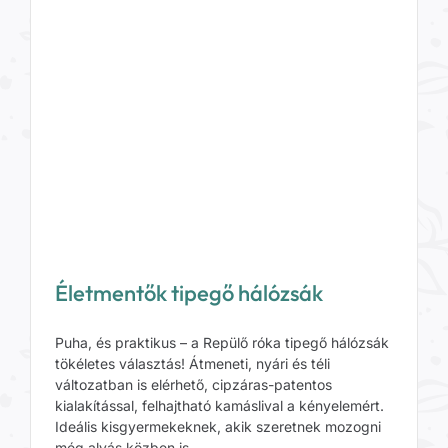
Életmentők tipegő hálózsák
Puha, és praktikus – a Repülő róka tipegő hálózsák
tökéletes választás! Átmeneti, nyári és téli
változatban is elérhető, cipzáras-patentos
kialakítással, felhajtható kamáslival a kényelemért.
Ideális kisgyermekeknek, akik szeretnek mozogni
még alvás közben is.