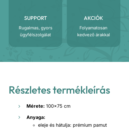
SUPPORT
AKCIÓK
Rugalmas, gyors
Folyamatosan
ügyfélszolgálat
kedvező árakkal
Részletes termékleírás
Mérete:
100×75 cm
Anyaga:
eleje és hátulja: prémium pamut