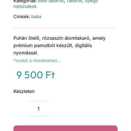
Kategóriák:
Bébi takarók
,
Takarók, tipegő
hálózsákok
Címkék:
baba
Puhán ölelő, rózsaszín álomtakaró, amely
prémium pamutból készült, digitális
nyomással.
Tovább a részletekhez…
9 500
Ft
Készleten
Rózsaszín
világ
prémium