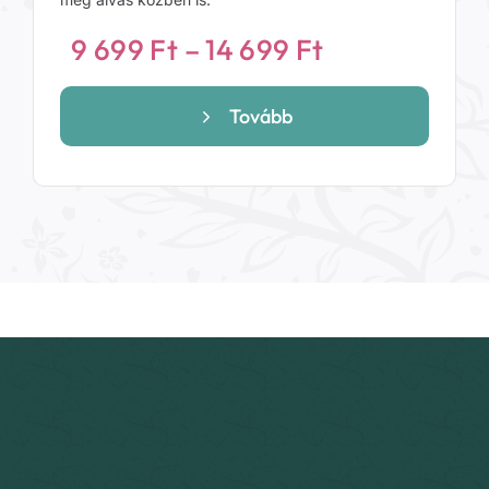
Ártartomány
9 699
Ft
–
14 699
Ft
9
699 Ft
Tovább
-
14
699 Ft