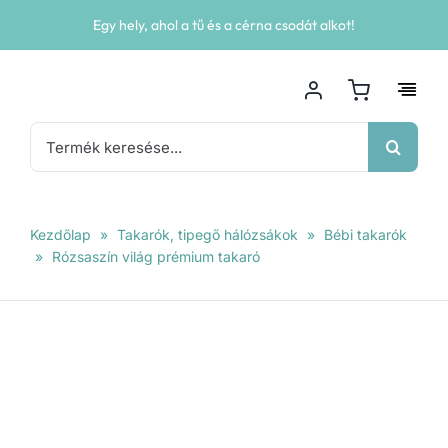
Kihagyás
Egy hely, ahol a tű és a cérna csodát alkot!
Keresés...
Kezdőlap
»
Takarók, tipegő hálózsákok
»
Bébi takarók
»
Rózsaszín világ prémium takaró