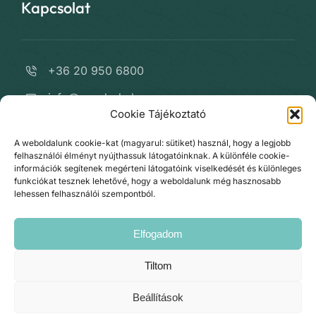
Kapcsolat
+36 20 950 6800
info@varrdoda.hu
Cookie Tájékoztató
fb.com/VARRdODA
A weboldalunk cookie-kat (magyarul: sütiket) használ, hogy a legjobb
instagram.com/varrdoda/
felhasználói élményt nyújthassuk látogatóinknak. A különféle cookie-
információk segítenek megérteni látogatóink viselkedését és különleges
Kapcsolat
funkciókat tesznek lehetővé, hogy a weboldalunk még hasznosabb
lehessen felhasználói szempontból.
Elfogadom
Tiltom
© Copyright 2026 •
VARRdODA.hu
• All Rights
Beállítások
Reserved • Developed by
IntroWeb Kft.