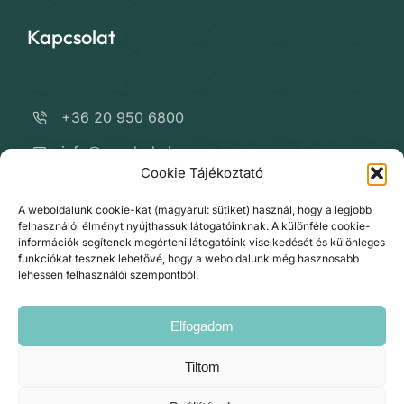
Kapcsolat
+36 20 950 6800
info@varrdoda.hu
Cookie Tájékoztató
fb.com/VARRdODA
A weboldalunk cookie-kat (magyarul: sütiket) használ, hogy a legjobb
instagram.com/varrdoda/
felhasználói élményt nyújthassuk látogatóinknak. A különféle cookie-
információk segítenek megérteni látogatóink viselkedését és különleges
Kapcsolat
funkciókat tesznek lehetővé, hogy a weboldalunk még hasznosabb
lehessen felhasználói szempontból.
Elfogadom
Tiltom
© Copyright 2026 •
VARRdODA.hu
• All Rights