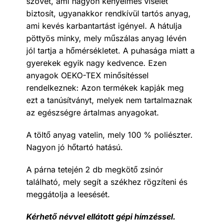
szövet, ami nagyon kényelmes viselet
biztosít, ugyanakkor rendkívül tartós anyag,
ami kevés karbantartást igényel. A hátulja
pöttyös minky, mely műszálas anyag lévén
jól tartja a hőmérsékletet. A puhasága miatt a
gyerekek egyik nagy kedvence. Ezen
anyagok OEKO-TEX minősítéssel
rendelkeznek: Azon termékek kapják meg
ezt a tanúsítványt, melyek nem tartalmaznak
az egészségre ártalmas anyagokat.
A töltő anyag vatelin, mely 100 % poliészter.
Nagyon jó hőtartó hatású.
A párna tetején 2 db megkötő zsinór
található, mely segít a székhez rögzíteni és
meggátolja a leesését.
Kérhető névvel ellátott gépi hímzéssel.