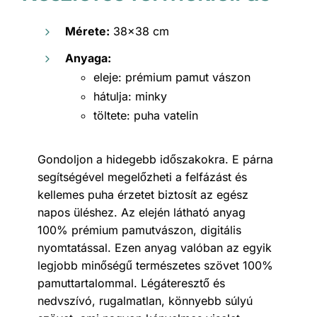
Mérete:
38×38 cm
Anyaga:
eleje: prémium pamut vászon
hátulja: minky
töltete: puha vatelin
Gondoljon a hidegebb időszakokra. E párna
segítségével megelőzheti a felfázást és
kellemes puha érzetet biztosít az egész
napos üléshez. Az elején látható anyag
100% prémium pamutvászon, digitális
nyomtatással. Ezen anyag valóban az egyik
legjobb minőségű természetes szövet 100%
pamuttartalommal. Légáteresztő és
nedvszívó, rugalmatlan, könnyebb súlyú