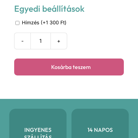
Egyedi beállítások
Hímzés (+1 300 Ft)
Napszemcsis
kutyus
ülőpárna
Kosárba teszem
mennyiség
INGYENES
14 NAPOS
SZÁLLÍTÁS