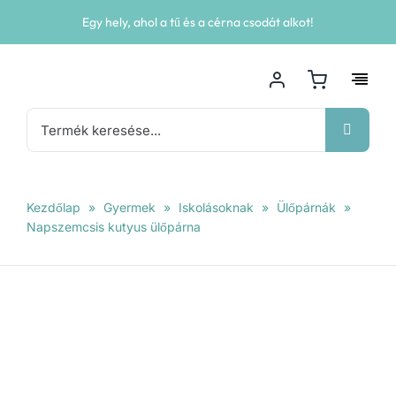
Kihagyás
Egy hely, ahol a tű és a cérna csodát alkot!
Keresés...
Kezdőlap
»
Gyermek
»
Iskolásoknak
»
Ülőpárnák
»
Napszemcsis kutyus ülőpárna