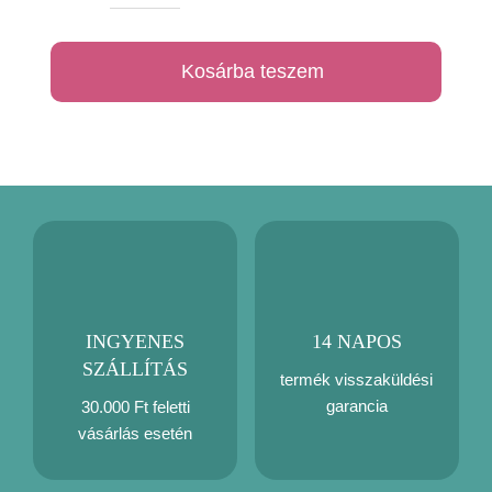
játéka
uzsonnás
Kosárba teszem
táska
mennyiség
INGYENES
14 NAPOS
SZÁLLÍTÁS
termék visszaküldési
garancia
30.000 Ft feletti
vásárlás esetén