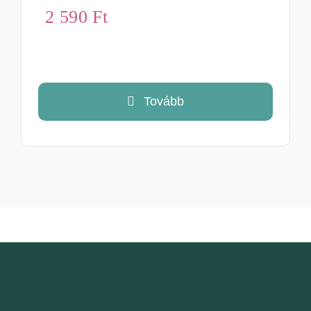
2 590
Ft
Tovább