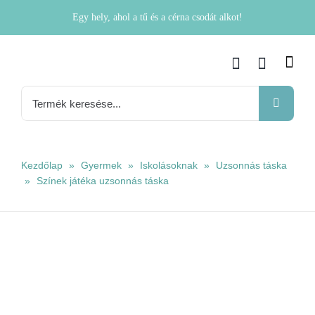
Kihagyás
Egy hely, ahol a tű és a cérna csodát alkot!
Keresés...
Kezdőlap
»
Gyermek
»
Iskolásoknak
»
Uzsonnás táska
»
Színek játéka uzsonnás táska