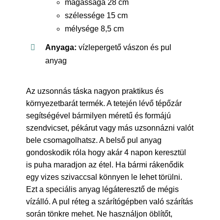
magassága 28 cm
szélessége 15 cm
mélysége 8,5 cm
Anyaga:
vízlepergető vászon és pul
anyag
Az uzsonnás táska nagyon praktikus és
környezetbarát termék. A tetején lévő tépőzár
segítségével bármilyen méretű és formájú
szendvicset, pékárut vagy más uzsonnázni valót
bele csomagolhatsz. A belső pul anyag
gondoskodik róla hogy akár 4 napon keresztül
is puha maradjon az étel. Ha bármi rákenődik
egy vizes szivaccsal könnyen le lehet törülni.
Ezt a speciális anyag légáteresztő de mégis
vízálló. A pul réteg a szárítógépben való szárítás
során tönkre mehet. Ne használjon öblítőt,