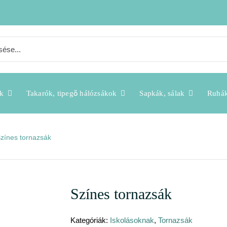
k
Takarók, tipegő hálózsákok
Sapkák, sálak
Ruhá
zínes tornazsák
Színes tornazsák
Kategóriák:
Iskolásoknak
,
Tornazsák