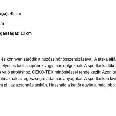
ága):
45 cm
cm
agassága):
10 cm
s és könnyen záródik a húzózsinór összehúzásával. A táska alján
elyet biztosít a cipőnek vagy más dolgoknak. A sporttáska tökél
 való tároláshoz. OEKO-TEX minősítéssel rendelkezik: Azon t
talmaznak az egészségre ártalmas anyagokat. A sporttáskán kívü
nt pl.: az uzsonnás táskán. Használd a kettőt együtt a még jobb