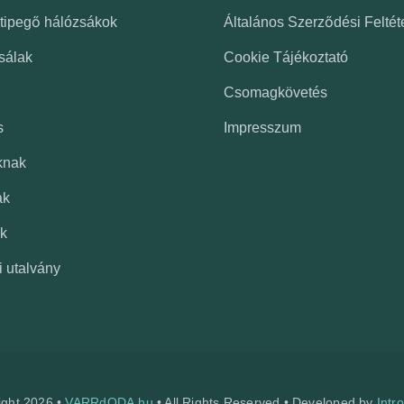
 tipegő hálózsákok
Általános Szerződési Feltét
sálak
Cookie Tájékoztató
Csomagkövetés
s
Impresszum
knak
ak
k
i utalvány
ight 2026 •
VARRdODA.hu
• All Rights Reserved • Developed by
Intr