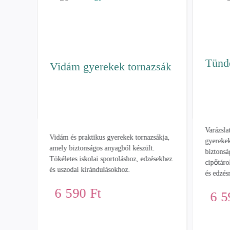
Tünd
Vidám gyerekek tornazsák
véta
Varázsla
Vidám és praktikus gyerekek tornazsákja,
gyerekek
amely biztonságos anyagból készült.
biztonsá
Tökéletes iskolai sportoláshoz, edzésekhez
cipőtáro
és uszodai kirándulásokhoz.
ta,
és edzés
es
6 590
Ft
6 
z.