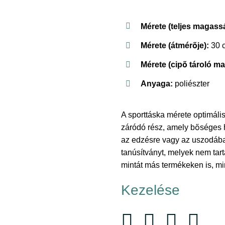
Mérete (teljes magass
Mérete (átmérője):
30 
Mérete (cipő tároló m
Anyaga:
poliészter
A sporttáska mérete optimáli
záródó rész, amely bőséges h
az edzésre vagy az uszodába
tanúsítványt, melyek nem tar
mintát más termékeken is, mi
Kezelése