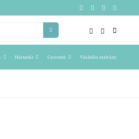
k
Háztartás
Gyermek
Vásárlási utalvány