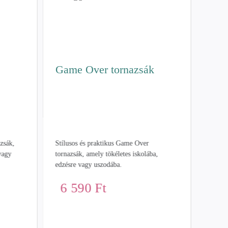
Game Over tornazsák
azsák,
Stílusos és praktikus Game Over
Sün
 vagy
tornazsák, amely tökéletes iskolába,
edzésre vagy uszodába.
Sünis 
6 590
Ft
meleg
pamut 
prakti