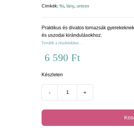
Címkék:
fiú
,
lány
,
unisex
Praktikus és divatos tornazsák gyerekeknek
és uszodai kirándulásokhoz.
Tovább a részletekhez…
6 590
Ft
Készleten
Színes
tornazsák
mennyiség
Kos