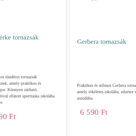
érke tornazsák
Gerbera tornazsák
tos tündéres tornazsák
nek, amely praktikus és
Praktikus és stílusos Gerbera torn
gos. Könnyen zárható,
amely tökéletes iskolába, edzésre
lóval ellátott sporttáska iskolába
uszodába.
re.
6 590
Ft
590
Ft