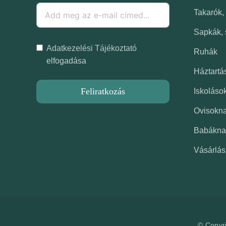
Takarók,
Sapkák, 
Adatkezelési Tájékoztató
Ruhák
elfogadása
Háztartá
Feliratkozás
Iskoláso
Ovisokn
Babákna
Vásárlás
© Copyr