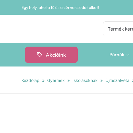
Kihagyás
Egy hely, ahol a tű és a cérna csodát alkot!
Keresés...
Akcióink
Párnák
Kezdőlap
»
Gyermek
»
Iskolásoknak
»
Újraszalvéta