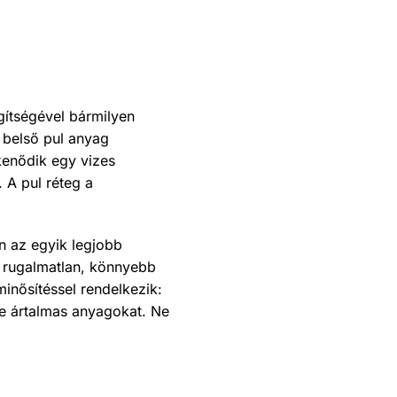
gítségével bármilyen
 belső pul anyag
kenődik egy vizes
. A pul réteg a
n az egyik legjobb
 rugalmatlan, könnyebb
inősítéssel rendelkezik:
e ártalmas anyagokat. Ne