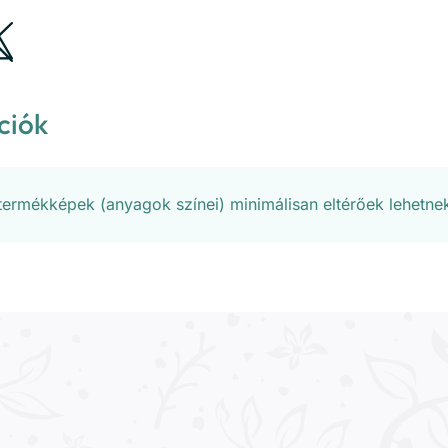
ciók
 termékképek (anyagok színei) minimálisan eltérőek lehetne