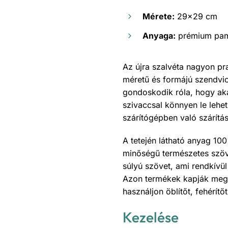
Mérete:
29×29 cm
Anyaga:
prémium pamu
Az újra szalvéta nagyon pr
méretű és formájú szendvic
gondoskodik róla, hogy aká
szivaccsal könnyen le lehet
szárítógépben való szárítá
A tetején látható anyag 10
minőségű természetes szöv
súlyú szövet, ami rendkívü
Azon termékek kapják meg 
használjon öblítőt, fehérít
Kezelése