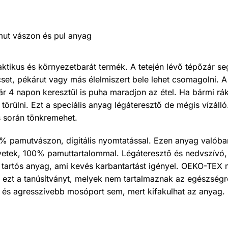
t vászon és pul anyag
aktikus és környezetbarát termék. A tetején lévő tépőzár se
set, pékárut vagy más élelmiszert bele lehet csomagolni. A
r 4 napon keresztül is puha maradjon az étel. Ha bármi rá
 törülni. Ezt a speciális anyag légáteresztő de mégis vízálló
s során tönkremehet.
0% pamutvászon, digitális nyomtatással. Ezen anyag valóba
etek, 100% pamuttartalommal. Légáteresztő és nedvszívó,
l tartós anyag, ami kevés karbantartást igényel. OEKO-TEX m
ezt a tanúsítványt, melyek nem tartalmaznak az egészségr
őt és agresszívebb mosóport sem, mert kifakulhat az anyag.