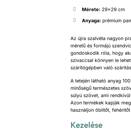
Mérete:
29×29 cm
Anyaga:
prémium pamu
Az újra szalvéta nagyon pr
méretű és formájú szendvic
gondoskodik róla, hogy aká
szivaccsal könnyen le lehet 
szárítógépben való szárítá
A tetején látható anyag 10
minőségű természetes szöv
súlyú szövet, ami rendkívü
Azon termékek kapják meg 
használjon öblítőt, fehérít
Kezelése