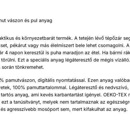
t vászon és pul anyag
aktikus és környezetbarát termék. A tetején lévő tépőzár se
set, pékárut vagy más élelmiszert bele lehet csomagolni. A
r 4 napon keresztül is puha maradjon az étel. Ha bármi rá
törülni. Ezt a speciális anyag légáteresztő de mégis vízálló
s során tönkremehet.
0% pamutvászon, digitális nyomtatással. Ezen anyag valóba
etek, 100% pamuttartalommal. Légáteresztő és nedvszívó,
l tartós anyag, ami kevés karbantartást igényel. OEKO-TEX m
ezt a tanúsítványt, melyek nem tartalmaznak az egészségr
őt és agresszívebb mosóport sem, mert kifakulhat az anyag.