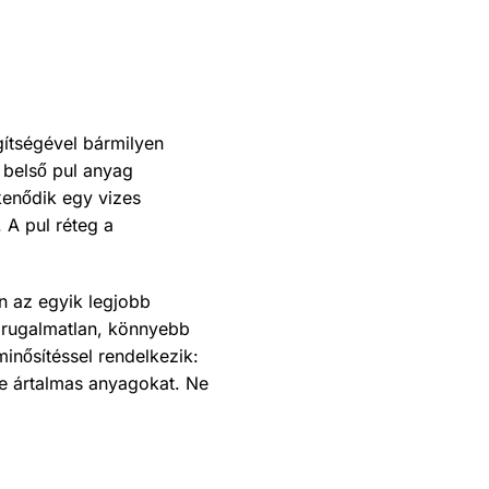
gítségével bármilyen
 belső pul anyag
kenődik egy vizes
. A pul réteg a
n az egyik legjobb
 rugalmatlan, könnyebb
inősítéssel rendelkezik:
e ártalmas anyagokat. Ne