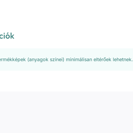
ciók
termékképek (anyagok színei) minimálisan eltérőek lehetnek