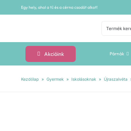
Kihagyás
Egy hely, ahol a tű és a cérna csodát alkot!
Keresés...
Akcióink
Párnák
Kezdőlap
»
Gyermek
»
Iskolásoknak
»
Újraszalvéta