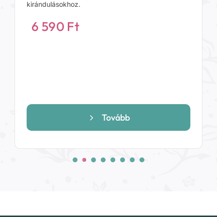
kirándulásokhoz.
6 590
Ft
Tovább