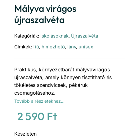
Mályva virágos
újraszalvéta
Kategóriák:
Iskolásoknak
,
Újraszalvéta
Címkék:
fiú
,
hímezhető
,
lány
,
unisex
Praktikus, környezetbarát mályvavirágos
újraszalvéta, amely könnyen tisztítható és
tökéletes szendvicsek, pékáruk
csomagolásához.
Tovább a részletekhez…
2 590
Ft
Készleten