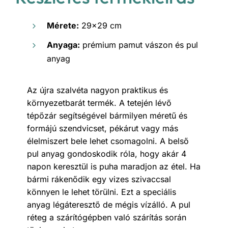
Mérete:
29×29 cm
Anyaga:
prémium pamut vászon és pul
anyag
Az újra szalvéta nagyon praktikus és
környezetbarát termék. A tetején lévő
tépőzár segítségével bármilyen méretű és
formájú szendvicset, pékárut vagy más
élelmiszert bele lehet csomagolni. A belső
pul anyag gondoskodik róla, hogy akár 4
napon keresztül is puha maradjon az étel. Ha
bármi rákenődik egy vizes szivaccsal
könnyen le lehet törülni. Ezt a speciális
anyag légáteresztő de mégis vízálló. A pul
réteg a szárítógépben való szárítás során