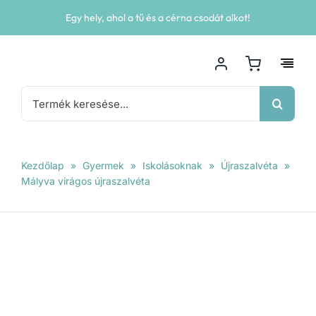
Kihagyás
Egy hely, ahol a tű és a cérna csodát alkot!
Keresés...
Kezdőlap
»
Gyermek
»
Iskolásoknak
»
Újraszalvéta
»
Mályva virágos újraszalvéta