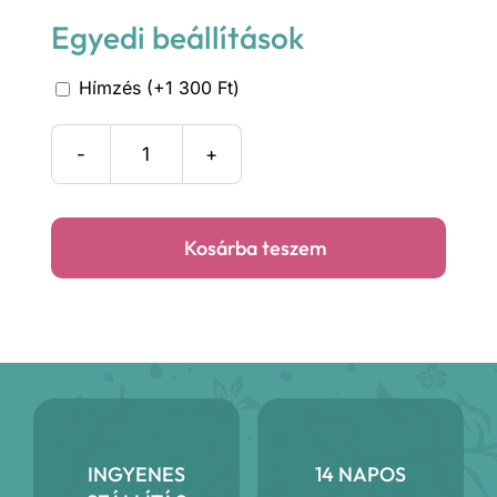
Egyedi beállítások
Hímzés (+1 300 Ft)
Mályva
virágos
újraszalvéta
Kosárba teszem
mennyiség
INGYENES
14 NAPOS