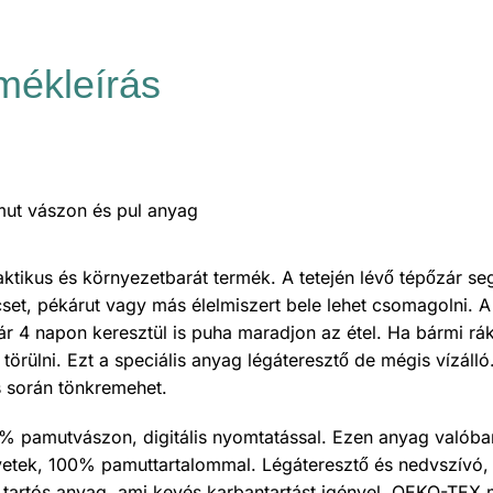
mékleírás
t vászon és pul anyag
aktikus és környezetbarát termék. A tetején lévő tépőzár se
set, pékárut vagy más élelmiszert bele lehet csomagolni. A
r 4 napon keresztül is puha maradjon az étel. Ha bármi rá
törülni. Ezt a speciális anyag légáteresztő de mégis vízálló
s során tönkremehet.
0% pamutvászon, digitális nyomtatással. Ezen anyag valóba
etek, 100% pamuttartalommal. Légáteresztő és nedvszívó,
l tartós anyag, ami kevés karbantartást igényel. OEKO-TEX m