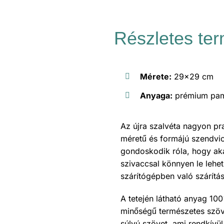
Részletes ter
Mérete:
29×29 cm
Anyaga:
prémium pamu
Az újra szalvéta nagyon pr
méretű és formájú szendvic
gondoskodik róla, hogy aká
szivaccsal könnyen le lehet 
szárítógépben való szárítá
A tetején látható anyag 10
minőségű természetes szöv
súlyú szövet, ami rendkívü