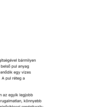
gítségével bármilyen
 belső pul anyag
kenődik egy vizes
. A pul réteg a
n az egyik legjobb
 rugalmatlan, könnyebb
inősítéssel rendelkezik: