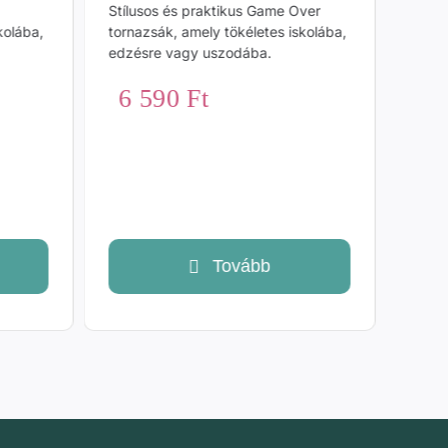
Stílusos és praktikus Game Over
Sün
kolába,
tornazsák, amely tökéletes iskolába,
edzésre vagy uszodába.
Sünis
6 590
Ft
meleg
Prémi
puha t
4
Tovább