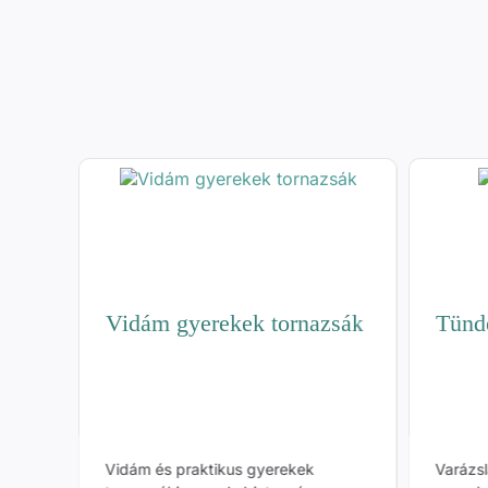
Vidám gyerekek tornazsák
Tünd
véta
Vidám és praktikus gyerekek
Varázsl