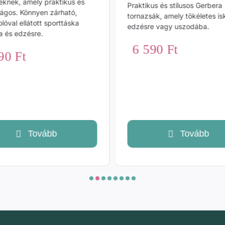
eknek, amely praktikus és
Praktikus és stílusos Gerbera
ságos. Könnyen zárható,
tornazsák, amely tökéletes is
olóval ellátott sporttáska
edzésre vagy uszodába.
a és edzésre.
6 590
Ft
590
Ft
Tovább
Tovább