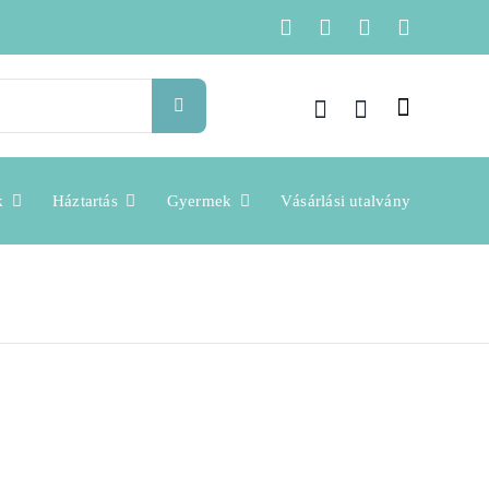
k
Háztartás
Gyermek
Vásárlási utalvány