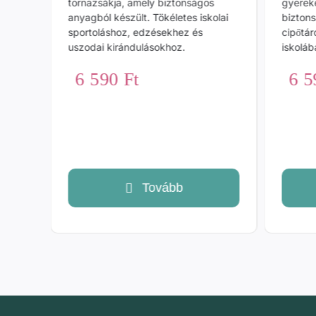
tornazsákja, amely biztonságos
gyerek
anyagból készült. Tökéletes iskolai
bizton
sportoláshoz, edzésekhez és
cipőtár
uszodai kirándulásokhoz.
iskoláb
icsek,
6 590
Ft
6 
Tovább