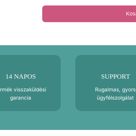
újraszalvéta
Kos
mennyiség
14 NAPOS
SUPPORT
ermék visszaküldési
Rugalmas, gyors
garancia
ügyfélszolgálat