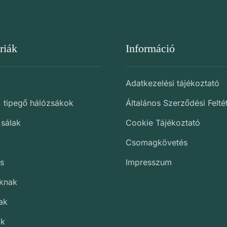
riák
Információ
Adatkezelési tájékoztató
, tipegő hálózsákok
Általános Szerződési Felté
 sálak
Cookie Tájékoztató
Csomagkövetés
s
Impresszum
oknak
ak
ak