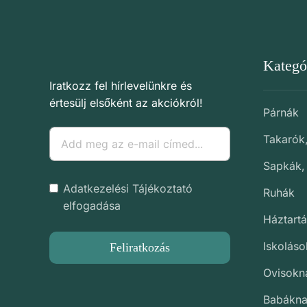
Kategó
Iratkozz fel hírlevelünkre és
értesülj elsőként az akciókról!
Párnák
Takarók
Sapkák,
Adatkezelési Tájékoztató
Ruhák
elfogadása
Háztartá
Iskolás
Feliratkozás
Ovisokn
Babákn