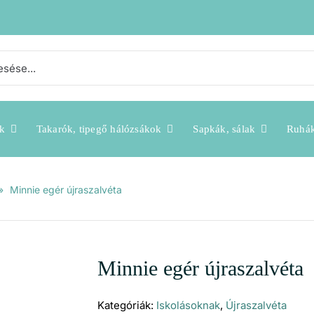
k
Takarók, tipegő hálózsákok
Sapkák, sálak
Ruhá
»
Minnie egér újraszalvéta
Minnie egér újraszalvéta
Kategóriák:
Iskolásoknak
,
Újraszalvéta