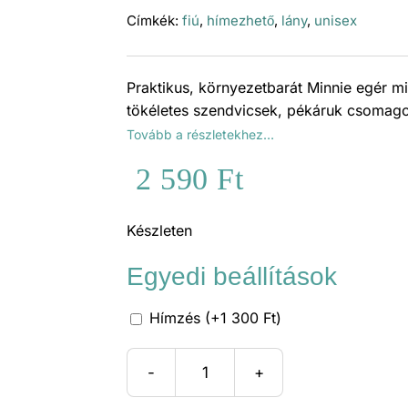
Címkék:
fiú
,
hímezhető
,
lány
,
unisex
Praktikus, környezetbarát Minnie egér mi
tökéletes szendvicsek, pékáruk csomag
Tovább a részletekhez…
2 590
Ft
Készleten
Egyedi beállítások
Hímzés (+1 300 Ft)
Minnie
egér