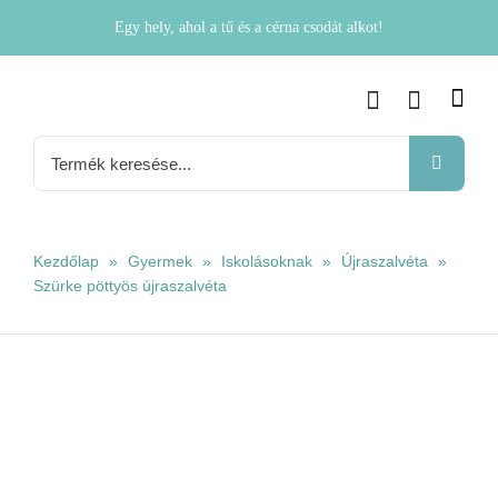
Kihagyás
Egy hely, ahol a tű és a cérna csodát alkot!
Keresés...
Kezdőlap
»
Gyermek
»
Iskolásoknak
»
Újraszalvéta
»
Szürke pöttyös újraszalvéta