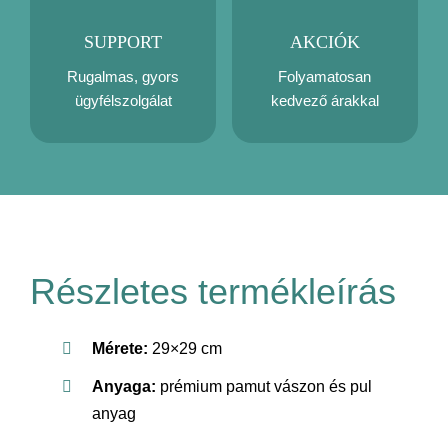
SUPPORT
AKCIÓK
Rugalmas, gyors
Folyamatosan
ügyfélszolgálat
kedvező árakkal
Részletes termékleírás
Mérete:
29×29 cm
Anyaga:
prémium pamut vászon és pul
anyag