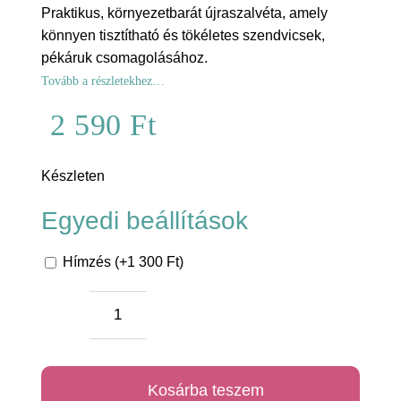
Praktikus, környezetbarát újraszalvéta, amely
könnyen tisztítható és tökéletes szendvicsek,
pékáruk csomagolásához.
Tovább a részletekhez…
2 590
Ft
Készleten
Egyedi beállítások
Hímzés (+1 300 Ft)
Szürke
pöttyös
újraszalvéta
Kosárba teszem
mennyiség