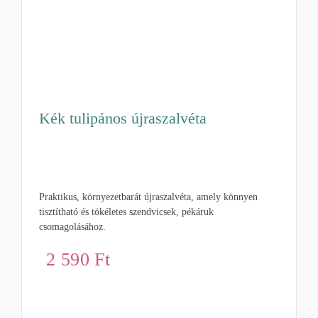
Kék tulipános újraszalvéta
Praktikus, környezetbarát újraszalvéta, amely könnyen
tisztítható és tökéletes szendvicsek, pékáruk
csomagolásához.
2 590
Ft