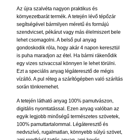
Az újra szalvéta nagyon praktikus és
környezetbarát termék. A tetején lévő tépőzár
segítségével bármilyen méretű és formájú
szendvicset, pékárut vagy más élelmiszert bele
lehet csomagolni. A belső pul anyag
gondoskodik róla, hogy akár 4 napon keresztül
is puha maradjon az étel. Ha bármi rákenődik
egy vizes szivaccsal könnyen le lehet törülni.
Ezt a speciális anyag légáteresztő de mégis
vízálló. A pul réteg a szárítógépben való szárítás
során tönkremehet.
A tetején látható anyag 100% pamutvászon,
digitális nyomtatással. Ezen anyag valóban az
egyik legjobb minőségű természetes szövetek,
100% pamuttartalommal. Légáteresztő és
nedvszívó, rugalmatlan, könnyebb súlyú szövet,
ami rendkívül tartós anyag, ami kevés