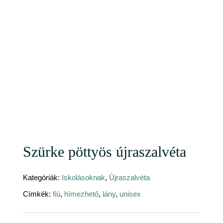
Szürke pöttyös újraszalvéta
Kategóriák:
Iskolásoknak
,
Újraszalvéta
Címkék:
fiú
,
hímezhető
,
lány
,
unisex