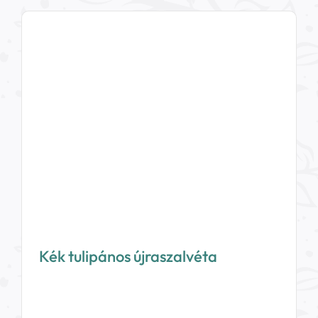
Kék tulipános újraszalvéta