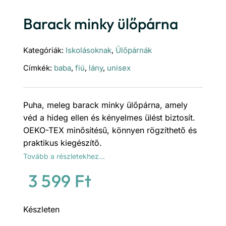
Barack minky ülőpárna
Kategóriák:
Iskolásoknak
,
Ülőpárnák
Címkék:
baba
,
fiú
,
lány
,
unisex
Puha, meleg barack minky ülőpárna, amely
véd a hideg ellen és kényelmes ülést biztosít.
OEKO-TEX minősítésű, könnyen rögzíthető és
praktikus kiegészítő.
Tovább a részletekhez…
3 599
Ft
Készleten