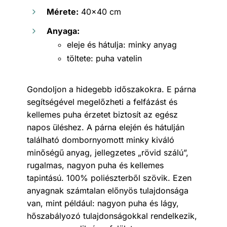
Mérete:
40×40 cm
Anyaga:
eleje és hátulja: minky anyag
töltete: puha vatelin
Gondoljon a hidegebb időszakokra. E párna
segítségével megelőzheti a felfázást és
kellemes puha érzetet biztosít az egész
napos üléshez. A párna elején és hátulján
található dombornyomott minky kiváló
minőségű anyag, jellegzetes „rövid szálú”,
rugalmas, nagyon puha és kellemes
tapintású. 100% poliészterből szövik. Ezen
anyagnak számtalan előnyös tulajdonsága
van, mint például: nagyon puha és lágy,
hőszabályozó tulajdonságokkal rendelkezik,