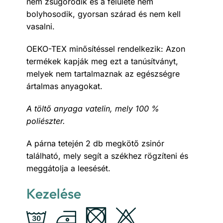
nem zsugorodik és a felülete nem
bolyhosodik, gyorsan szárad és nem kell
vasalni.
OEKO-TEX minősítéssel rendelkezik: Azon
termékek kapják meg ezt a tanúsítványt,
melyek nem tartalmaznak az egészségre
ártalmas anyagokat.
A töltő anyaga vatelin, mely 100 %
poliészter.
A párna tetején 2 db megkötő zsinór
található, mely segít a székhez rögzíteni és
meggátolja a leesését.
Kezelése