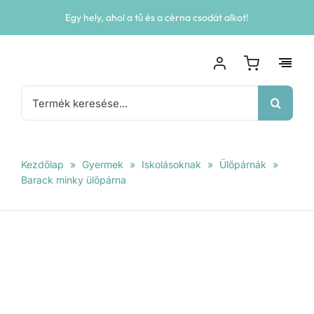
Kihagyás
Egy hely, ahol a tű és a cérna csodát alkot!
Keresés...
Kezdőlap
»
Gyermek
»
Iskolásoknak
»
Ülőpárnák
»
Barack minky ülőpárna