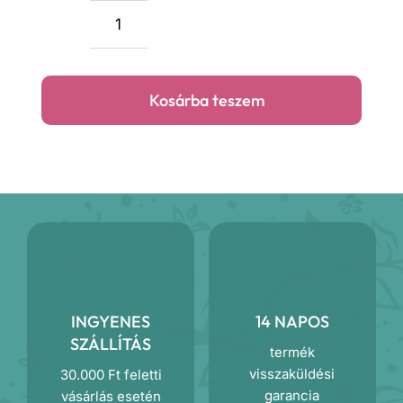
Barack
minky
ülőpárna
Kosárba teszem
mennyiség
INGYENES
14 NAPOS
SZÁLLÍTÁS
termék
visszaküldési
30.000 Ft feletti
garancia
vásárlás esetén