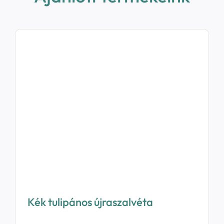
Kék tulipános újraszalvéta