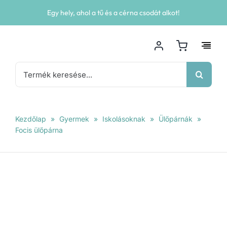
Kihagyás
Egy hely, ahol a tű és a cérna csodát alkot!
Keresés...
Kezdőlap
»
Gyermek
»
Iskolásoknak
»
Ülőpárnák
»
Focis ülőpárna