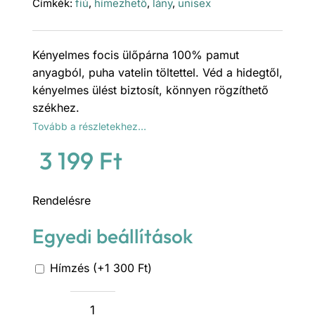
Címkék:
fiú
,
hímezhető
,
lány
,
unisex
Kényelmes focis ülőpárna 100% pamut
anyagból, puha vatelin töltettel. Véd a hidegtől,
kényelmes ülést biztosít, könnyen rögzíthető
székhez.
Tovább a részletekhez…
3 199
Ft
Rendelésre
Egyedi beállítások
Hímzés (+1 300 Ft)