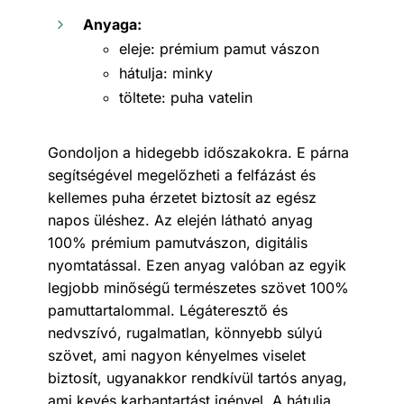
Anyaga:
eleje: prémium pamut vászon
hátulja: minky
töltete: puha vatelin
Gondoljon a hidegebb időszakokra. E párna
segítségével megelőzheti a felfázást és
kellemes puha érzetet biztosít az egész
napos üléshez. Az elején látható anyag
100% prémium pamutvászon, digitális
nyomtatással. Ezen anyag valóban az egyik
legjobb minőségű természetes szövet 100%
pamuttartalommal. Légáteresztő és
nedvszívó, rugalmatlan, könnyebb súlyú
szövet, ami nagyon kényelmes viselet
biztosít, ugyanakkor rendkívül tartós anyag,
ami kevés karbantartást igényel. A hátulja