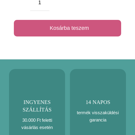
Gamer
uzsonnás
táska
Kosárba teszem
mennyiség
INGYENES
14 NAPOS
SZÁLLÍTÁS
termék visszaküldési
garancia
30.000 Ft feletti
vásárlás esetén