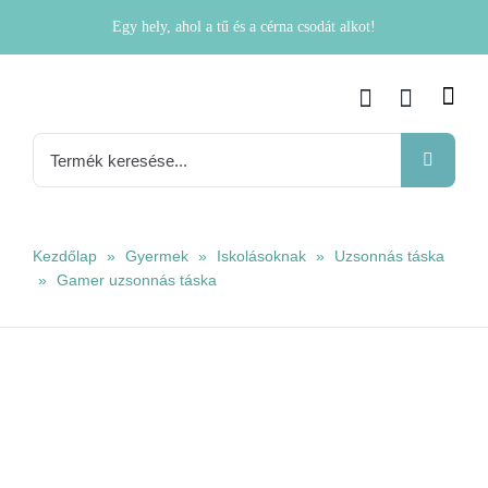
Kihagyás
Egy hely, ahol a tű és a cérna csodát alkot!
Keresés...
Kezdőlap
»
Gyermek
»
Iskolásoknak
»
Uzsonnás táska
»
Gamer uzsonnás táska