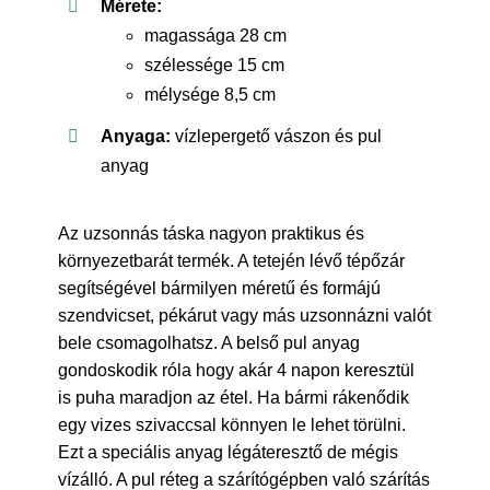
Mérete:
magassága 28 cm
szélessége 15 cm
mélysége 8,5 cm
Anyaga:
vízlepergető vászon és pul
anyag
Az uzsonnás táska nagyon praktikus és
környezetbarát termék. A tetején lévő tépőzár
segítségével bármilyen méretű és formájú
szendvicset, pékárut vagy más uzsonnázni valót
bele csomagolhatsz. A belső pul anyag
gondoskodik róla hogy akár 4 napon keresztül
is puha maradjon az étel. Ha bármi rákenődik
egy vizes szivaccsal könnyen le lehet törülni.
Ezt a speciális anyag légáteresztő de mégis
vízálló. A pul réteg a szárítógépben való szárítás