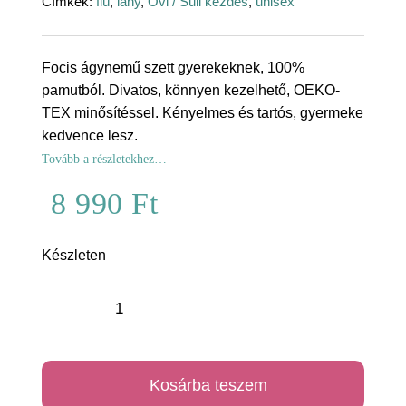
Címkék:
fiú
,
lány
,
Ovi / Suli kezdés
,
unisex
Focis ágynemű szett gyerekeknek, 100%
pamutból. Divatos, könnyen kezelhető, OEKO-
TEX minősítéssel. Kényelmes és tartós, gyermeke
kedvence lesz.
Tovább a részletekhez…
8 990
Ft
Készleten
Focis
ágynemű
huzat
Kosárba teszem
szett