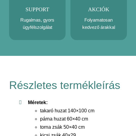
SUPPORT
AKCIÓK
Rugalmas, gyors
Folyamatosan
ügyfélszolgálat
kedvező árakkal
Részletes termékleírás
Méretek:
takaró huzat 140×100 cm
párna huzat 60×40 cm
torna zsák 50×40 cm
kicsi zsák 40×29