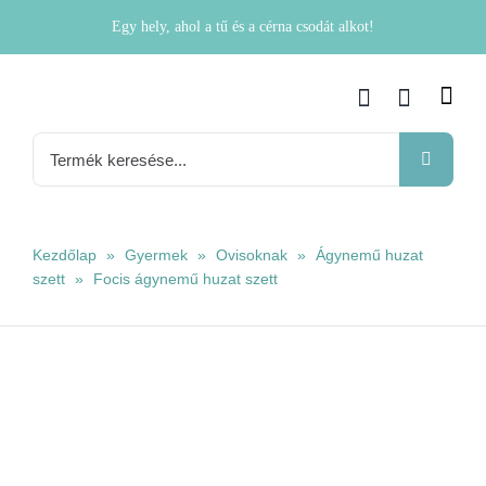
Kihagyás
Egy hely, ahol a tű és a cérna csodát alkot!
Keresés...
Kezdőlap
»
Gyermek
»
Ovisoknak
»
Ágynemű huzat
szett
»
Focis ágynemű huzat szett