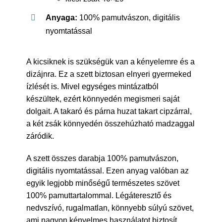
Anyaga:
100% pamutvászon, digitális
nyomtatással
A kicsiknek is szükségük van a kényelemre és a
dizájnra. Ez a szett biztosan elnyeri gyermeked
ízlését is. Mivel egységes mintázatból
készültek, ezért könnyedén megismeri saját
dolgait. A takaró és párna huzat takart cipzárral,
a két zsák könnyedén összehúzható madzaggal
záródik.
A szett összes darabja 100% pamutvászon,
digitális nyomtatással. Ezen anyag valóban az
egyik legjobb minőségű természetes szövet
100% pamuttartalommal. Légáteresztő és
nedvszívó, rugalmatlan, könnyebb súlyú szövet,
ami nagyon kényelmes használatot biztosít,