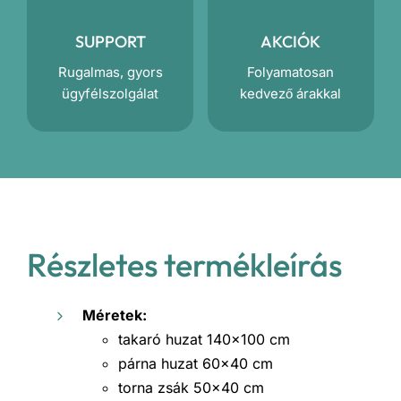
SUPPORT
AKCIÓK
Rugalmas, gyors
Folyamatosan
ügyfélszolgálat
kedvező árakkal
Részletes termékleírás
Méretek:
takaró huzat 140×100 cm
párna huzat 60×40 cm
torna zsák 50×40 cm