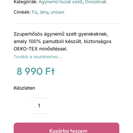
Kategóriák:
Ágynemű huzat szett
,
Ovisoknak
Címkék:
fiú
,
lány
,
unisex
Szuperhősös ágynemű szett gyerekeknek,
amely 100% pamutból készült, biztonságos
OEKO-TEX minősítéssel.
Tovább a részletekhez…
8 990
Ft
Készleten
Szuperhősök
ágynemű
huzat
Kosárba teszem