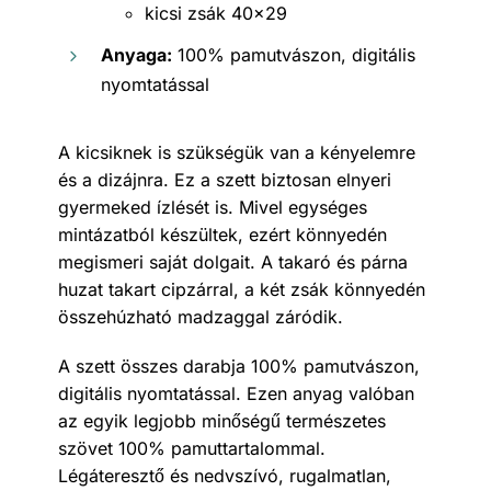
kicsi zsák 40×29
Anyaga:
100% pamutvászon, digitális
nyomtatással
A kicsiknek is szükségük van a kényelemre
és a dizájnra. Ez a szett biztosan elnyeri
gyermeked ízlését is. Mivel egységes
mintázatból készültek, ezért könnyedén
megismeri saját dolgait. A takaró és párna
huzat takart cipzárral, a két zsák könnyedén
összehúzható madzaggal záródik.
A szett összes darabja 100% pamutvászon,
digitális nyomtatással. Ezen anyag valóban
az egyik legjobb minőségű természetes
szövet 100% pamuttartalommal.
Légáteresztő és nedvszívó, rugalmatlan,