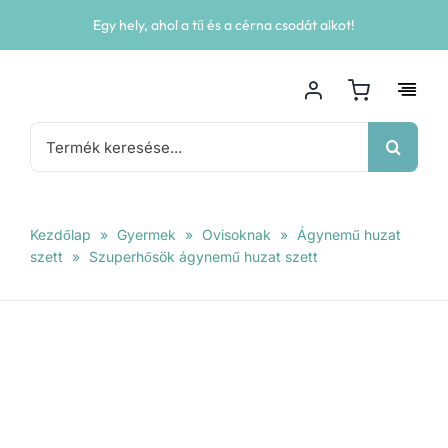
Kihagyás
Egy hely, ahol a tű és a cérna csodát alkot!
Keresés...
Kezdőlap
»
Gyermek
»
Ovisoknak
»
Ágynemű huzat
szett
»
Szuperhősök ágynemű huzat szett