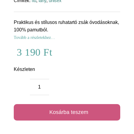
Címkék:
fiú
,
lány
,
unisex
Praktikus és stílusos ruhatartó zsák óvodásoknak,
100% pamutból.
Tovább a részletekhez…
3 190
Ft
Készleten
Barack
smile
ruhatartó
Kosárba teszem
mennyiség