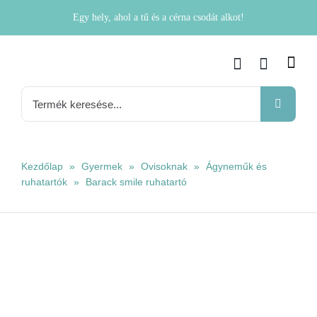
Kihagyás
Egy hely, ahol a tű és a cérna csodát alkot!
Keresés...
Kezdőlap
»
Gyermek
»
Ovisoknak
»
Ágyneműk és
ruhatartók
»
Barack smile ruhatartó