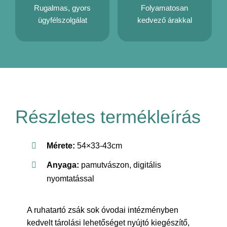
Rugalmas, gyors
Folyamatosan
ügyfélszolgálat
kedvező árakkal
Részletes termékleírás
Mérete:
54×33-43cm
Anyaga:
pamutvászon, digitális
nyomtatással
A ruhatartó zsák sok óvodai intézményben
kedvelt tárolási lehetőséget nyújtó kiegészítő,