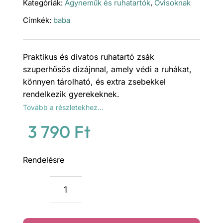
Kategóriák:
Ágyneműk és ruhatartók
,
Ovisoknak
Címkék:
baba
Praktikus és divatos ruhatartó zsák
szuperhősös dizájnnal, amely védi a ruhákat,
könnyen tárolható, és extra zsebekkel
rendelkezik gyerekeknek.
Tovább a részletekhez…
3 790
Ft
Rendelésre
Szuperhősök
ruhatartó
zsák