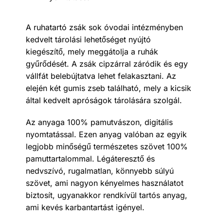
A ruhatartó zsák sok óvodai intézményben
kedvelt tárolási lehetőséget nyújtó
kiegészítő, mely meggátolja a ruhák
gyűrődését. A zsák cipzárral záródik és egy
vállfát belebújtatva lehet felakasztani. Az
elején két gumis zseb található, mely a kicsik
által kedvelt apróságok tárolására szolgál.
Az anyaga 100% pamutvászon, digitális
nyomtatással. Ezen anyag valóban az egyik
legjobb minőségű természetes szövet 100%
pamuttartalommal. Légáteresztő és
nedvszívó, rugalmatlan, könnyebb súlyú
szövet, ami nagyon kényelmes használatot
biztosít, ugyanakkor rendkívül tartós anyag,
ami kevés karbantartást igényel.