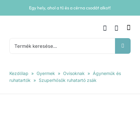
Kihagyás
Egy hely, ahol a tű és a cérna csodát alkot!
Keresés...
Kezdőlap
»
Gyermek
»
Ovisoknak
»
Ágyneműk és
ruhatartók
»
Szuperhősök ruhatartó zsák