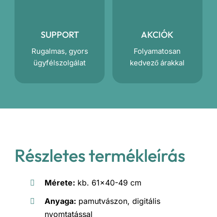
SUPPORT
AKCIÓK
Rugalmas, gyors
Folyamatosan
ügyfélszolgálat
kedvező árakkal
Részletes termékleírás
Mérete:
kb. 61×40-49 cm
Anyaga:
pamutvászon, digitális
nyomtatással