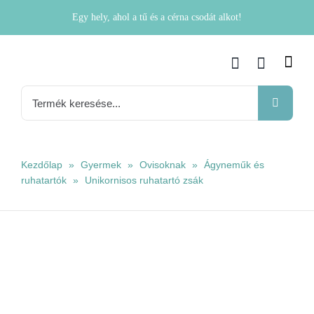
Kihagyás
Egy hely, ahol a tű és a cérna csodát alkot!
Keresés...
Kezdőlap
»
Gyermek
»
Ovisoknak
»
Ágyneműk és
ruhatartók
»
Unikornisos ruhatartó zsák