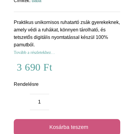
Címkék:
baba
Praktikus unikornisos ruhatartó zsák gyerekeknek,
amely védi a ruhákat, könnyen tárolható, és
tetszetős digitális nyomtatással készül 100%
pamutból.
Tovább a részletekhez…
3 690
Ft
Rendelésre
Unikornisos
ruhatartó
zsák
Kosárba teszem
mennyiség