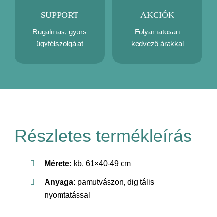
SUPPORT
AKCIÓK
Rugalmas, gyors
Folyamatosan
ügyfélszolgálat
kedvező árakkal
Részletes termékleírás
Mérete:
kb. 61×40-49 cm
Anyaga:
pamutvászon, digitális
nyomtatással