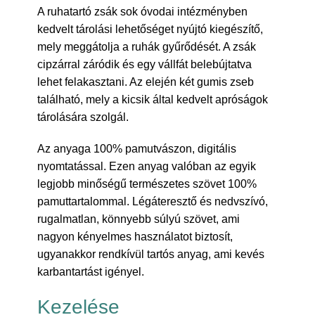
A ruhatartó zsák sok óvodai intézményben
kedvelt tárolási lehetőséget nyújtó kiegészítő,
mely meggátolja a ruhák gyűrődését. A zsák
cipzárral záródik és egy vállfát belebújtatva
lehet felakasztani. Az elején két gumis zseb
található, mely a kicsik által kedvelt apróságok
tárolására szolgál.
Az anyaga 100% pamutvászon, digitális
nyomtatással. Ezen anyag valóban az egyik
legjobb minőségű természetes szövet 100%
pamuttartalommal. Légáteresztő és nedvszívó,
rugalmatlan, könnyebb súlyú szövet, ami
nagyon kényelmes használatot biztosít,
ugyanakkor rendkívül tartós anyag, ami kevés
karbantartást igényel.
Kezelése