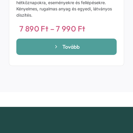
hétköznapokra, eseményekre és fellépésekre.
Kényelmes, rugalmas anyag és egyedi, látványos
díszítés.
Ártartomány
7 890
Ft
–
7 990
Ft
7
890 Ft
Tovább
-
7
990 Ft