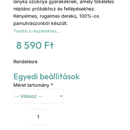
lányka szoknya gyerekeknek, amely tökéletes
néptánc próbákhoz és fellépésekhez.
Kényelmes, rugalmas derekú, 100%-os
pamutvászonból készült.
Tovább a részletekhez…
8 590
Ft
Rendelésre
Egyedi beállítások
Méret tartomány
*
Fekete
kalocsai