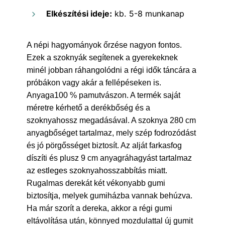
Elkészítési ideje:
kb. 5-8 munkanap
A népi hagyományok őrzése nagyon fontos.
Ezek a szoknyák segítenek a gyerekeknek
minél jobban ráhangolódni a régi idők táncára a
próbákon vagy akár a fellépéseken is.
Anyaga100 % pamutvászon. A termék saját
méretre kérhető a derékbőség és a
szoknyahossz megadásával. A szoknya 280 cm
anyagbőséget tartalmaz, mely szép fodrozódást
és jó pörgősséget biztosít. Az alját farkasfog
díszíti és plusz 9 cm anyagráhagyást tartalmaz
az estleges szoknyahosszabbítás miatt.
Rugalmas derekát két vékonyabb gumi
biztosítja, melyek gumiházba vannak behúzva.
Ha már szorít a dereka, akkor a régi gumi
eltávolítása után, könnyed mozdulattal új gumit