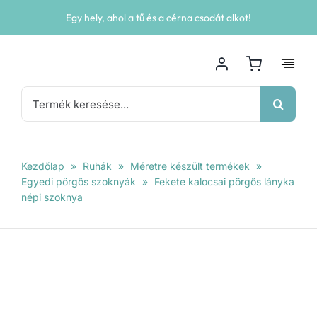
Kihagyás
Egy hely, ahol a tű és a cérna csodát alkot!
Keresés...
Kezdőlap
»
Ruhák
»
Méretre készült termékek
»
Egyedi pörgős szoknyák
»
Fekete kalocsai pörgős lányka
népi szoknya