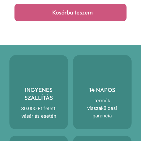
pörgős
Kosárba teszem
lányka
népi
szoknya
mennyiség
INGYENES
14 NAPOS
SZÁLLÍTÁS
termék
visszaküldési
30.000 Ft feletti
garancia
vásárlás esetén