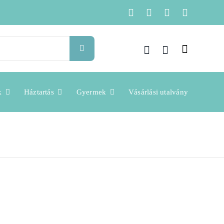
k
Háztartás
Gyermek
Vásárlási utalvány