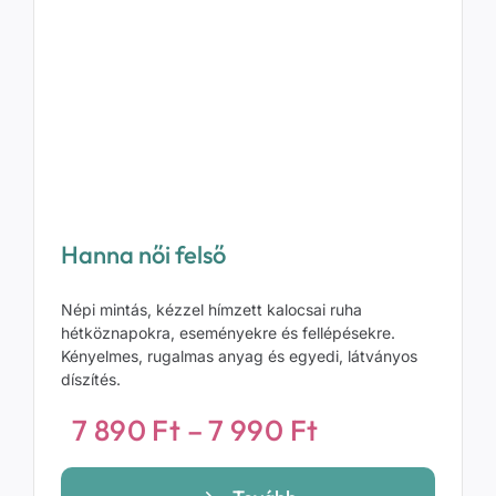
Hanna női felső
Népi mintás, kézzel hímzett kalocsai ruha
hétköznapokra, eseményekre és fellépésekre.
Kényelmes, rugalmas anyag és egyedi, látványos
díszítés.
Ártartomány
7 890
Ft
–
7 990
Ft
7