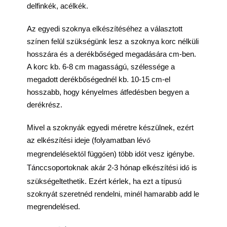
delfinkék, acélkék.
Az egyedi szoknya elkészítéséhez a választott
színen felül szükségünk lesz a szoknya korc nélküli
hosszára és a derékbőséged megadására cm-ben.
A korc kb. 6-8 cm magasságú, szélessége a
megadott derékbőségednél kb. 10-15 cm-el
hosszabb, hogy kényelmes átfedésben begyen a
derékrész.
Mivel a szoknyák egyedi méretre készülnek, ezért
az elkészítési ideje (folyamatban lév
ő
megrendelésekt
l függ
en) több id
t vesz igénybe.
ő
ő
ő
Tánccsoportoknak akár 2-3 hónap elkészítési id
is
ő
szükségeltethetik. Ezért kérlek, ha ezt a típusú
szoknyát szeretnéd rendelni, minél hamarabb add le
megrendelésed.