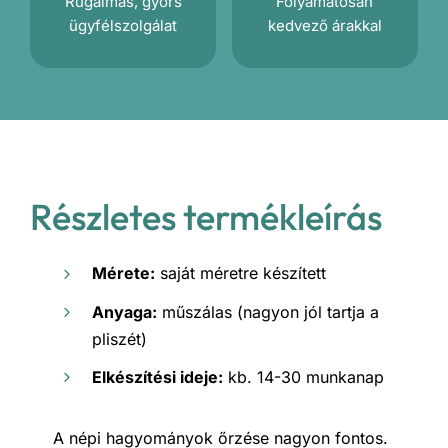
Rugalmas, gyors
Folyamatosan
ügyfélszolgálat
kedvező árakkal
Részletes termékleírás
Mérete:
saját méretre készített
Anyaga:
műszálas (nagyon jól tartja a
pliszét)
Elkészítési ideje:
kb. 14-30 munkanap
A népi hagyományok őrzése nagyon fontos.