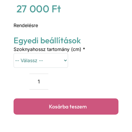
27 000
Ft
Rendelésre
Egyedi beállítások
Szoknyahossz tartomány (cm)
*
Királykék
pliszírozott
szoknya
Kosárba teszem
mennyiség