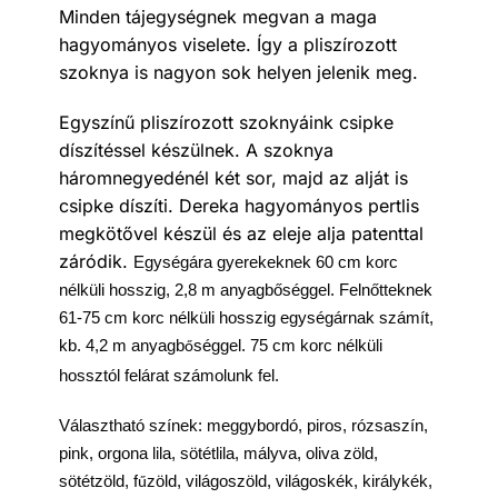
Minden tájegységnek megvan a maga
hagyományos viselete. Így a pliszírozott
szoknya is nagyon sok helyen jelenik meg.
Egyszínű pliszírozott szoknyáink csipke
díszítéssel készülnek. A szoknya
háromnegyedénél két sor, majd az alját is
csipke díszíti. Dereka hagyományos pertlis
megkötővel készül és az eleje alja patenttal
záródik.
Egységára gyerekeknek 60 cm korc
nélküli hosszig, 2,8 m anyagbőséggel. Felnőtteknek
61-75 cm korc nélküli hosszig egységárnak számít,
kb. 4,2 m anyagb
séggel. 75 cm korc nélküli
ő
hossztól felárat számolunk fel.
Választható színek: meggybordó, piros, rózsaszín,
pink, orgona lila, sötétlila, mályva, oliva zöld,
sötétzöld, f
zöld, világoszöld, világoskék, királykék,
ű