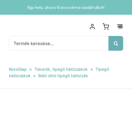
Kihagyás
Egy hely, ahol a tű és a cérna csodát alkot!
Keresés...
Kezdőlap
»
Takarók, tipegő hálózsákok
»
Tipegő
hálózsákok
»
Bébi dínó tipegő hálózsák