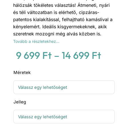
hálózsák tökéletes választás! Átmeneti, nyári
és téli változatban is elérhető, cipzáras-
patentos kialakítással, felhajtható kamáslival a
kényelemért. Ideális kisgyermekeknek, akik
szeretnek mozogni még alvás közben is.
Tovább a részletekhez…
Ártar
9 699
Ft
–
14 699
Ft
9
Méretek
699 F
-
14
Jelleg
699 F