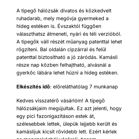
A tipegő hálózsák divatos és közkedvelt
ruhadarab, mely megóvja gyermeked a
hideg estéken is. Évszaktól függően
választhatsz átmeneti, nyári és téli verzióból.
A tipegők váll részét műanyag patenttal lehet
rögzíteni. Bal oldalán cipzárral és felül
patenttal biztosítható a jó záródás. Kamásli
része nap közben felhajtható, alvásnál a
gyerkőc lábára lehet húzni a hideg estéken.
Elkészítés idő
: előreláthatólag 7 munkanap
Kedves visszatérő vásárlóm! A tipegő
hálózsákjaim megújultak. Ez azt jelenti, hogy
egy pici fazonigazításon estek át,
szélesebbek lettek, ülepük lejjebb került és
kamáslijuk kicsit rövidebb lett. Ezért kérlek