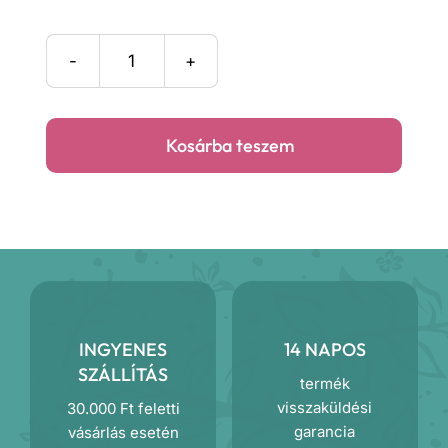
Bébi
dínó
tipegő
Kosárba teszem
hálózsák
mennyiség
INGYENES
14 NAPOS
SZÁLLÍTÁS
termék
visszaküldési
30.000 Ft feletti
garancia
vásárlás esetén