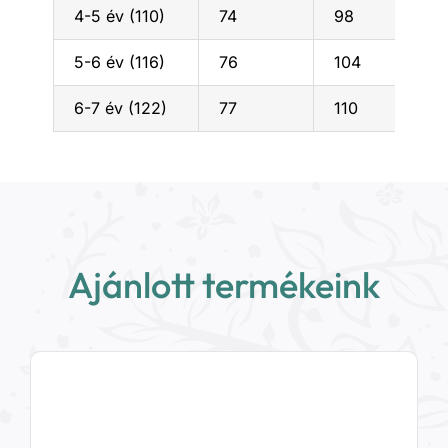
4-5 év (110)
74
98
5-6 év (116)
76
104
6-7 év (122)
77
110
Ajánlott termékeink
Nincs készleten