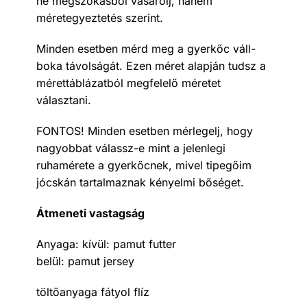
ne megszokásból vásárolj, hanem
méretegyeztetés szerint.
Minden esetben mérd meg a gyerkőc váll-
boka távolságát. Ezen méret alapján tudsz a
mérettáblázatból megfelelő méretet
választani.
FONTOS! Minden esetben mérlegelj, hogy
nagyobbat válassz-e mint a jelenlegi
ruhamérete a gyerkőcnek, mivel tipegőim
jócskán tartalmaznak kényelmi bőséget.
Átmeneti vastagság
Anyaga: kívül: pamut futter
belül: pamut jersey
töltőanyaga fátyol flíz