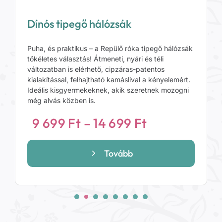
Édes cicák tipegő hálózsák
Puha, és praktikus – a Háziállatok tipegő hálózsák
tökéletes választás! Átmeneti, nyári és téli
változatban is elérhető, cipzáras-patentos
kialakítással, felhajtható kamáslival a kényelemért.
Ideális kisgyermekeknek, akik szeretnek mozogni
még alvás közben is.
mány:
Ártartomán
9 699
Ft
–
14 699
Ft
9
699 Ft
Tovább
-
14
699 Ft