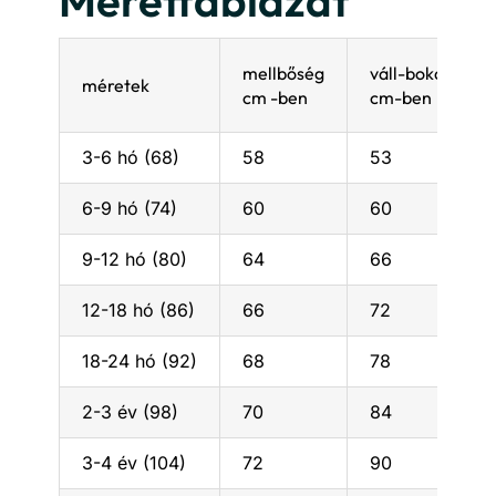
mellbőség
váll-boka távol
méretek
cm -ben
cm-ben
3-6 hó (68)
58
53
6-9 hó (74)
60
60
9-12 hó (80)
64
66
12-18 hó (86)
66
72
18-24 hó (92)
68
78
2-3 év (98)
70
84
3-4 év (104)
72
90