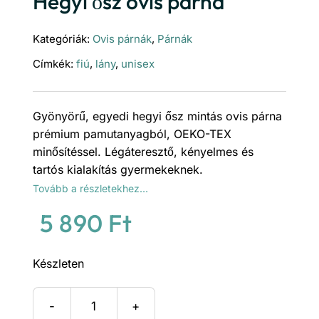
Hegyi ősz ovis párna
Kategóriák:
Ovis párnák
,
Párnák
Címkék:
fiú
,
lány
,
unisex
Gyönyörű, egyedi hegyi ősz mintás ovis párna
prémium pamutanyagból, OEKO-TEX
minősítéssel. Légáteresztő, kényelmes és
tartós kialakítás gyermekeknek.
Tovább a részletekhez…
5 890
Ft
Készleten
Hegyi