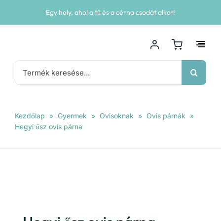
Kihagyás
Egy hely, ahol a tű és a cérna csodát alkot!
Keresés...
Kezdőlap
»
Gyermek
»
Ovisoknak
»
Ovis párnák
»
Hegyi ősz ovis párna