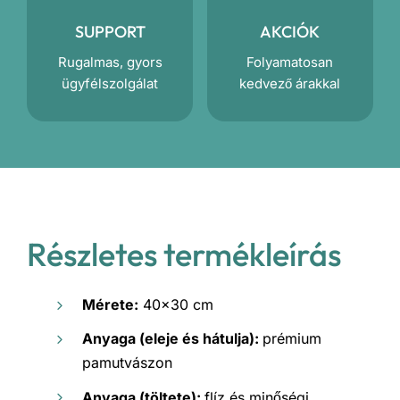
SUPPORT
AKCIÓK
Rugalmas, gyors
Folyamatosan
ügyfélszolgálat
kedvező árakkal
Részletes termékleírás
Mérete:
40×30 cm
Anyaga (eleje és hátulja):
prémium
pamutvászon
Anyaga (töltete):
flíz és minőségi