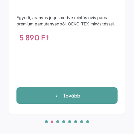
Egyedi, aranyos jegesmedve mintás ovis párna
prémium pamutanyagból, OEKO-TEX minősítéssel.
5 890
Ft
Tovább