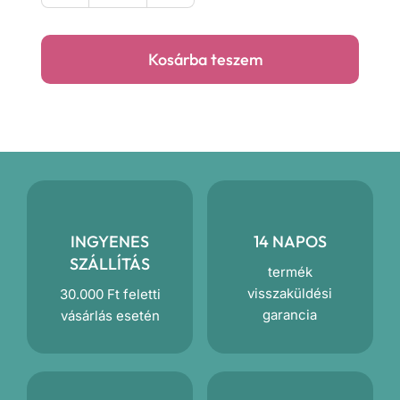
ősz
ovis
Kosárba teszem
párna
mennyiség
INGYENES
14 NAPOS
SZÁLLÍTÁS
termék
visszaküldési
30.000 Ft feletti
garancia
vásárlás esetén