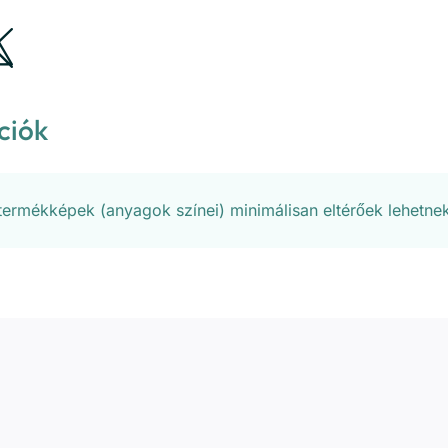
ciók
 termékképek (anyagok színei) minimálisan eltérőek lehetne