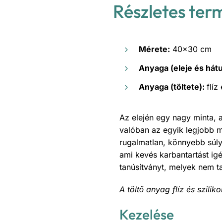
Részletes ter
Mérete:
40×30 cm
Anyaga (eleje és hátu
Anyaga (töltete):
flíz
Az elején egy nagy minta, 
valóban az egyik legjobb 
rugalmatlan, könnyebb súly
ami kevés karbantartást ig
tanúsítványt, melyek nem 
A töltő anyag flíz és szili
Kezelése