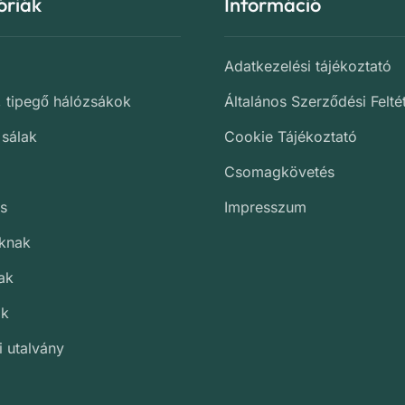
óriák
Információ
Adatkezelési tájékoztató
, tipegő hálózsákok
Általános Szerződési Felté
 sálak
Cookie Tájékoztató
Csomagkövetés
s
Impresszum
oknak
ak
ak
i utalvány