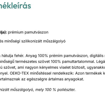
mékleírás
lja):
prémium pamutvászon
 és minőségi szilikonizált műszálgolyó
a hátulja fehér. Anyag 100% prémim pamutvászon, digitális
minőségű természetes szövet 100% pamuttartalommal. Légát
ú szövet, ami nagyon kényelmes viselet biztosít, ugyanakko
ényel. OEKO-TEX minősítéssel rendelkezik: Azon termékek 
tartalmaznak az egészségre ártalmas anyagokat.
konizált műszálgolyó, mely 100 % poliészter.