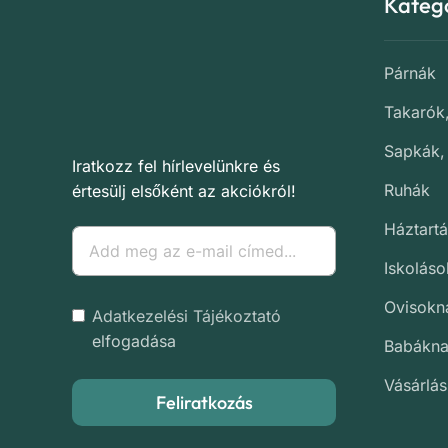
Kateg
Párnák
Takarók
Sapkák,
Iratkozz fel hírlevelünkre és
Ruhák
értesülj elsőként az akciókról!
Háztartá
Iskolás
Ovisokn
Adatkezelési Tájékoztató
elfogadása
Babákn
Vásárlás
Feliratkozás