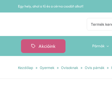
Kihagyás
Egy hely, ahol a tű és a cérna csodát alkot!
Keresés...
Akcióink
Párnák
Kezdőlap
»
Gyermek
»
Ovisoknak
»
Ovis párnák
»
I