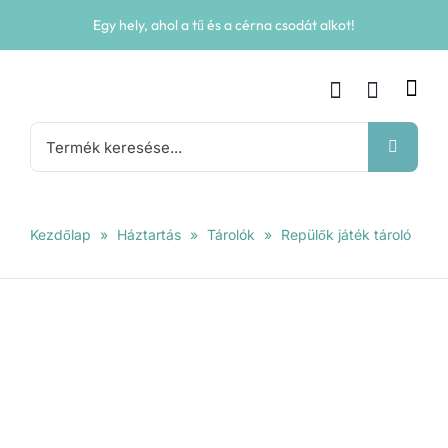
Kihagyás
Egy hely, ahol a tű és a cérna csodát alkot!
Keresés...
Kezdőlap
»
Háztartás
»
Tárolók
»
Repülők játék tároló