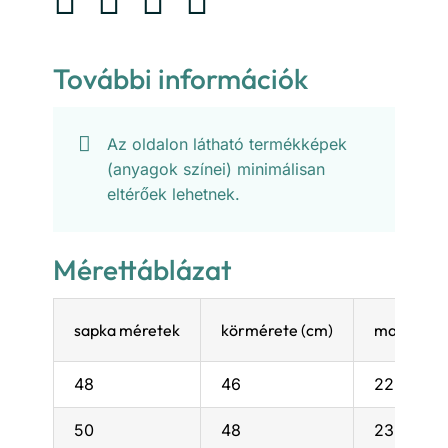
További információk
Az oldalon látható termékképek
(anyagok színei) minimálisan
eltérőek lehetnek.
Mérettáblázat
sapka méretek
körmérete (cm)
magassága
48
46
22,5
50
48
23