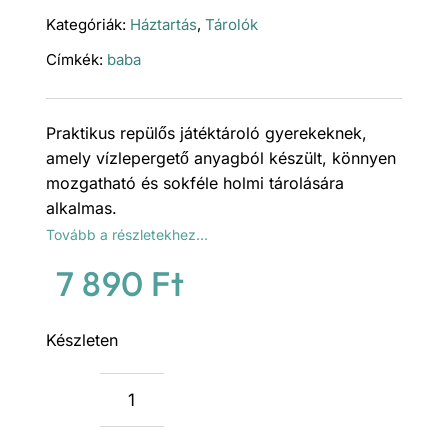
Kategóriák:
Háztartás
,
Tárolók
Címkék:
baba
Praktikus repülős játéktároló gyerekeknek,
amely vízlepergető anyagból készült, könnyen
mozgatható és sokféle holmi tárolására
alkalmas.
Tovább a részletekhez…
7 890
Ft
Készleten
Repülők
játék