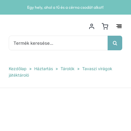
Kihagyás
Egy hely, ahol a tű és a cérna csodát alkot!
Keresés...
Kezdőlap
»
Háztartás
»
Tárolók
»
Tavaszi virágok
játéktároló