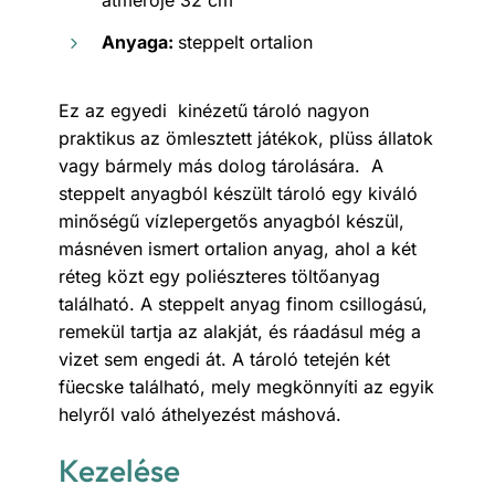
átmérője 32 cm
Anyaga:
steppelt ortalion
Ez az egyedi kinézetű tároló nagyon
praktikus az ömlesztett játékok, plüss állatok
vagy bármely más dolog tárolására. A
steppelt anyagból készült tároló egy kiváló
minőségű vízlepergetős anyagból készül,
másnéven ismert ortalion anyag, ahol a két
réteg közt egy poliészteres töltőanyag
található. A steppelt anyag finom csillogású,
remekül tartja az alakját, és ráadásul még a
vizet sem engedi át. A tároló tetején két
füecske található, mely megkönnyíti az egyik
helyről való áthelyezést máshová.
Kezelése