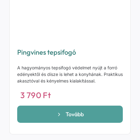
Pingvines tepsifogó
A hagyományos tepsifogó védelmet nyújt a forró
edényektől és dísze is lehet a konyhának. Praktikus
akasztóval és kényelmes kialakítással.
3 790
Ft
Tovább