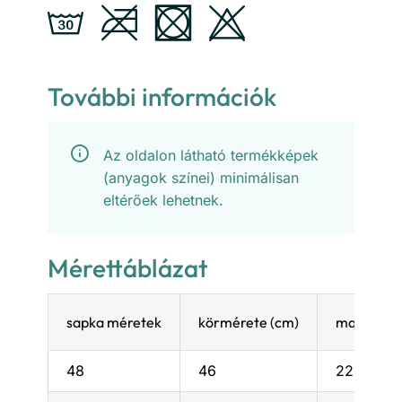
További információk
Az oldalon látható termékképek
(anyagok színei) minimálisan
eltérőek lehetnek.
Mérettáblázat
sapka méretek
körmérete (cm)
magassága
48
46
22,5