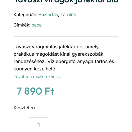
Kategóriák:
Háztartás
,
Tárolók
Címkék:
baba
Tavaszi virágmintás játéktároló, amely
praktikus megoldást kínál gyerekszobák
rendezéséhez. Vízlepergető anyaga tartós és
könnyen kezelhető.
Tovább a részletekhez…
7 890
Ft
Készleten
Tavaszi