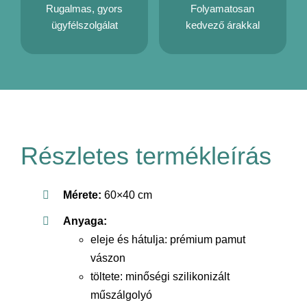
Rugalmas, gyors
Folyamatosan
ügyfélszolgálat
kedvező árakkal
Részletes termékleírás
Mérete:
60×40 cm
Anyaga:
eleje és hátulja: prémium pamut
vászon
töltete: minőségi szilikonizált
műszálgolyó