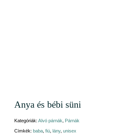
Anya és bébi süni
Kategóriák:
Alvó párnák
,
Párnák
Címkék:
baba
,
fiú
,
lány
,
unisex