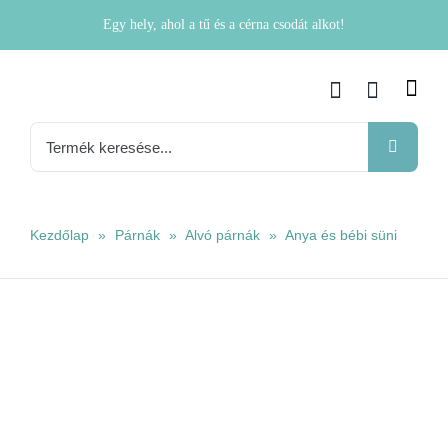
Kihagyás
Egy hely, ahol a tű és a cérna csodát alkot!
Keresés...
Kezdőlap
»
Párnák
»
Alvó párnák
»
Anya és bébi süni