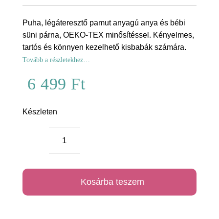
Puha, légáteresztő pamut anyagú anya és bébi
süni párna, OEKO-TEX minősítéssel. Kényelmes,
tartós és könnyen kezelhető kisbabák számára.
Tovább a részletekhez…
6 499
Ft
Készleten
Anya
és
bébi
Kosárba teszem
süni
mennyiség