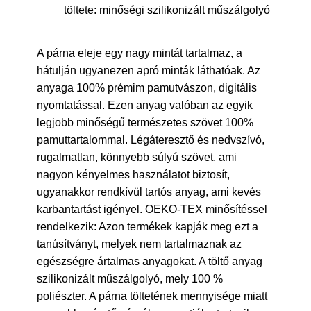
töltete: minőségi szilikonizált műszálgolyó
A párna eleje egy nagy mintát tartalmaz, a
hátulján ugyanezen apró minták láthatóak. Az
anyaga 100% prémim pamutvászon, digitális
nyomtatással. Ezen anyag valóban az egyik
legjobb minőségű természetes szövet 100%
pamuttartalommal. Légáteresztő és nedvszívó,
rugalmatlan, könnyebb súlyú szövet, ami
nagyon kényelmes használatot biztosít,
ugyanakkor rendkívül tartós anyag, ami kevés
karbantartást igényel. OEKO-TEX minősítéssel
rendelkezik: Azon termékek kapják meg ezt a
tanúsítványt, melyek nem tartalmaznak az
egészségre ártalmas anyagokat. A töltő anyag
szilikonizált műszálgolyó, mely 100 %
poliészter. A párna töltetének mennyisége miatt