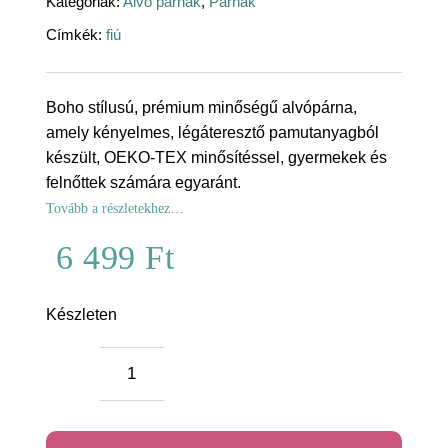
Kategóriák:
Alvó párnák
,
Párnák
Címkék:
fiú
Boho stílusú, prémium minőségű alvópárna,
amely kényelmes, légáteresztő pamutanyagból
készült, OEKO-TEX minősítéssel, gyermekek és
felnőttek számára egyaránt.
Tovább a részletekhez…
6 499
Ft
Készleten
Boho
állatok
prémium