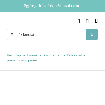
Kihagyás
Egy hely, ahol a tű és a cérna csodát alkot!
Keresés...
Kezdőlap
»
Párnák
»
Alvó párnák
»
Boho állatok
prémium alvó párna