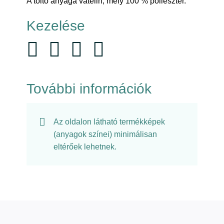
A töltő anyaga vatelin, mely 100 % poliészter.
Kezelése
További információk
Az oldalon látható termékképek
(anyagok színei) minimálisan
eltérőek lehetnek.