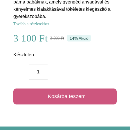
párna babáknak, amely gyengéd anyagával és
kényelmes kialakításával tökéletes kiegészítő a
gyerekszobába.
Tovább a részletekhez…
3 100
Ft
3 599
Ft
14% Akció
Original
Current
price
price
Készleten
was:
is:
Fehér
3
3
erdő-
599 Ft.
100 Ft.
mókus
Kosárba teszem
baba
párna
mennyiség