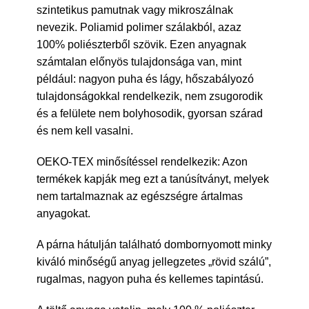
szintetikus pamutnak vagy mikroszálnak
nevezik. Poliamid polimer szálakból, azaz
100% poliészterből szövik. Ezen anyagnak
számtalan előnyös tulajdonsága van, mint
például: nagyon puha és lágy, hőszabályozó
tulajdonságokkal rendelkezik, nem zsugorodik
és a felülete nem bolyhosodik, gyorsan szárad
és nem kell vasalni.
OEKO-TEX minősítéssel rendelkezik: Azon
termékek kapják meg ezt a tanúsítványt, melyek
nem tartalmaznak az egészségre ártalmas
anyagokat.
A párna hátulján található dombornyomott minky
kiváló minőségű anyag jellegzetes „rövid szálú”,
rugalmas, nagyon puha és kellemes tapintású.