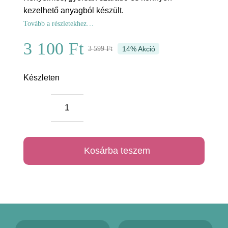
kezelhető anyagból készült.
Tovább a részletekhez…
3 100
Ft
3 599
Ft
14% Akció
Original
Current
price
price
Készleten
was:
is:
Téli
3
3
szarvas
599 Ft.
100 Ft.
baba
Kosárba teszem
párna
mennyiség