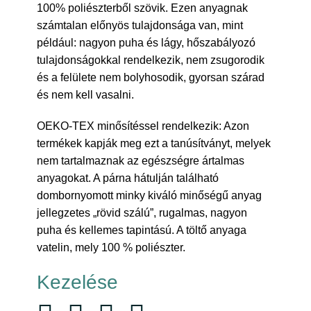
100% poliészterből szövik. Ezen anyagnak
számtalan előnyös tulajdonsága van, mint
például: nagyon puha és lágy, hőszabályozó
tulajdonságokkal rendelkezik, nem zsugorodik
és a felülete nem bolyhosodik, gyorsan szárad
és nem kell vasalni.
OEKO-TEX minősítéssel rendelkezik: Azon
termékek kapják meg ezt a tanúsítványt, melyek
nem tartalmaznak az egészségre ártalmas
anyagokat. A párna hátulján található
dombornyomott minky kiváló minőségű anyag
jellegzetes „rövid szálú”, rugalmas, nagyon
puha és kellemes tapintású. A töltő anyaga
vatelin, mely 100 % poliészter.
Kezelése