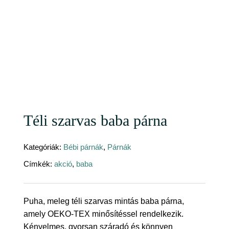
Téli szarvas baba párna
Kategóriák:
Bébi párnák
,
Párnák
Címkék:
akció
,
baba
Puha, meleg téli szarvas mintás baba párna,
amely OEKO-TEX minősítéssel rendelkezik.
Kényelmes, gyorsan száradó és könnyen