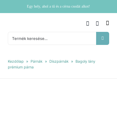
Kihagyás
Egy hely, ahol a tű és a cérna csodát alkot!
Keresés...
Kezdőlap
»
Párnák
»
Díszpárnák
»
Bagoly lány
prémium párna