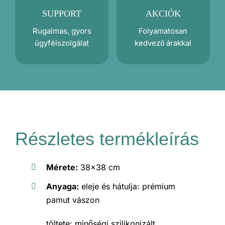
SUPPORT
AKCIÓK
Rugalmas, gyors
Folyamatosan
ügyfélszolgálat
kedvező árakkal
Részletes termékleírás
Mérete:
38×38 cm
Anyaga:
eleje és hátulja: prémium
pamut vászon
töltete: minőségi szilikonizált