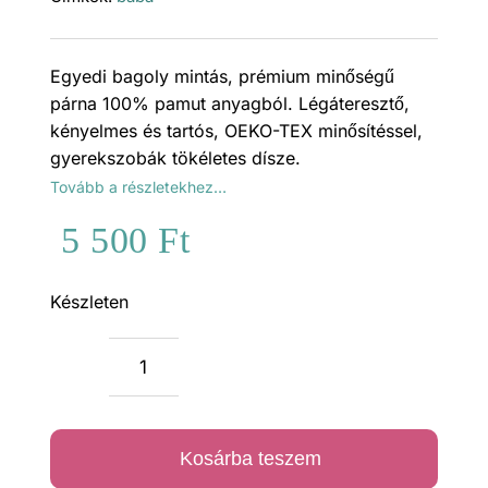
Egyedi bagoly mintás, prémium minőségű
párna 100% pamut anyagból. Légáteresztő,
kényelmes és tartós, OEKO-TEX minősítéssel,
gyerekszobák tökéletes dísze.
Tovább a részletekhez…
5 500
Ft
Készleten
Bagoly
lány
prémium
Kosárba teszem
párna