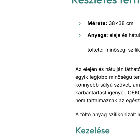
Mérete:
38×38 cm
Anyaga:
eleje és hát
töltete: minőségi szil
Az elején és hátulján láth
egyik legjobb minőségű te
könnyebb súlyú szövet, ami
karbantartást igényel. OEK
nem tartalmaznak az egész
A töltő anyag szilikonizált
Kezelése