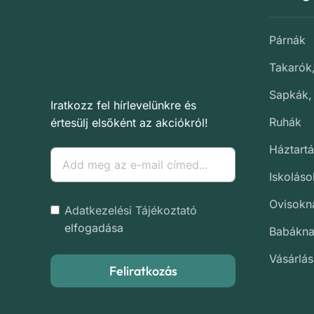
Párnák
Takarók
Sapkák,
Iratkozz fel hírlevelünkre és
Ruhák
értesülj elsőként az akciókról!
Háztartá
Iskolás
Ovisokn
Adatkezelési Tájékoztató
elfogadása
Babákn
Vásárlás
Feliratkozás