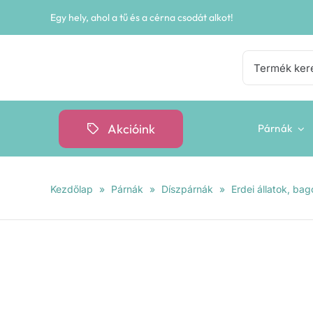
Kihagyás
Egy hely, ahol a tű és a cérna csodát alkot!
Keresés...
Akcióink
Párnák
Kezdőlap
»
Párnák
»
Díszpárnák
»
Erdei állatok, ba