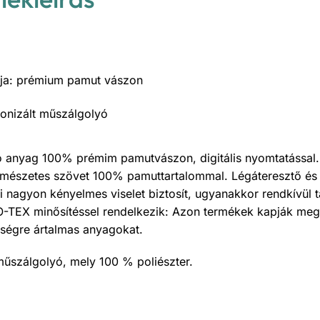
ulja: prémium pamut vászon
ikonizált műszálgolyó
ató anyag 100% prémim pamutvászon, digitális nyomtatással
rmészetes szövet 100% pamuttartalommal. Légáteresztő és 
 nagyon kényelmes viselet biztosít, ugyanakkor rendkívül 
O-TEX minősítéssel rendelkezik: Azon termékek kapják meg 
ségre ártalmas anyagokat.
 műszálgolyó, mely 100 % poliészter.