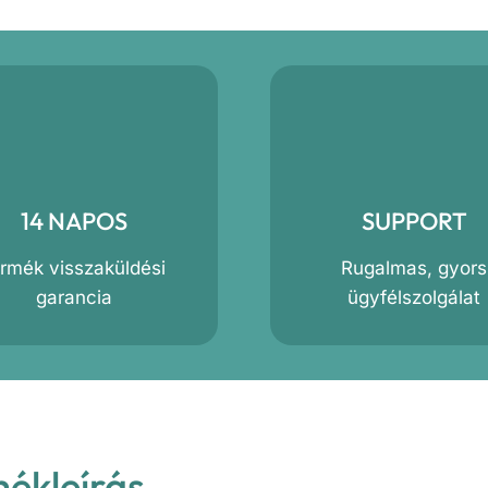
14 NAPOS
SUPPORT
ermék visszaküldési
Rugalmas, gyors
garancia
ügyfélszolgálat
mékleírás