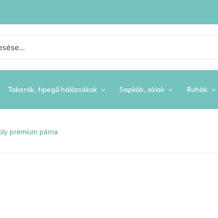
Takarók, tipegő hálózsákok
Sapkák, sálak
Ruhák
goly prémium párna