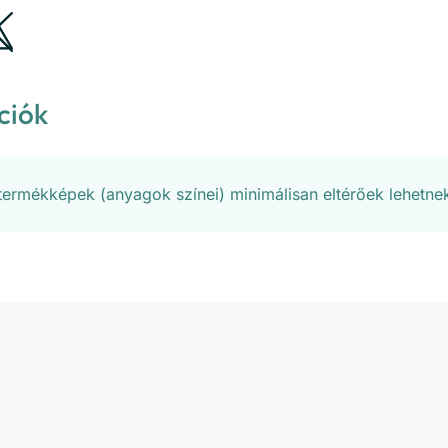
ciók
 termékképek (anyagok színei) minimálisan eltérőek lehetne