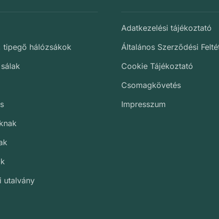
Adatkezelési tájékoztató
, tipegő hálózsákok
Általános Szerződési Felté
 sálak
Cookie Tájékoztató
Csomagkövetés
s
Impresszum
oknak
ak
ak
i utalvány