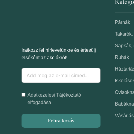
Kategó
Párnák
Takarók,
Sapkák, 
Iratkozz fel hírlevelünkre és értesülj
Ruhák
elsőként az akciókról!
Háztartá
Iskoláso
Ovisokn
Adatkezelési Tájékoztató
elfogadása
Babákna
Vásárlás
Feliratkozás