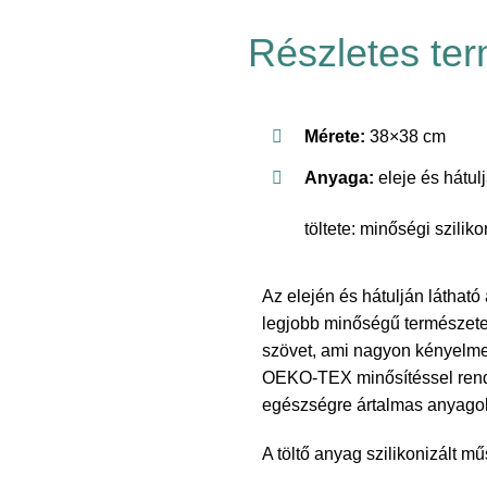
Részletes ter
Mérete:
38×38 cm
Anyaga:
eleje és hátu
töltete: minőségi szilik
Az elején és hátulján látha
legjobb minőségű természete
szövet, ami nagyon kényelmes 
OEKO-TEX minősítéssel rende
egészségre ártalmas anyago
A töltő anyag szilikonizált m