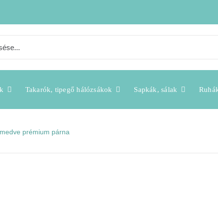
k
Takarók, tipegő hálózsákok
Sapkák, sálak
Ruhá
sómedve prémium párna