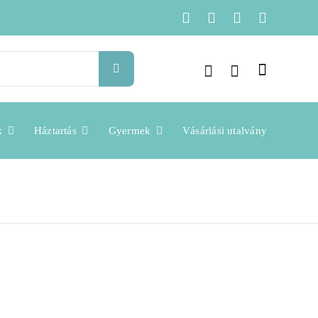
k
Háztartás
Gyermek
Vásárlási utalvány