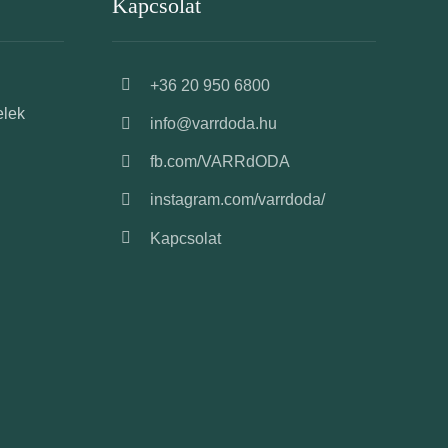
Kapcsolat
+36 20 950 6800
elek
info@varrdoda.hu
fb.com/VARRdODA
instagram.com/varrdoda/
Kapcsolat