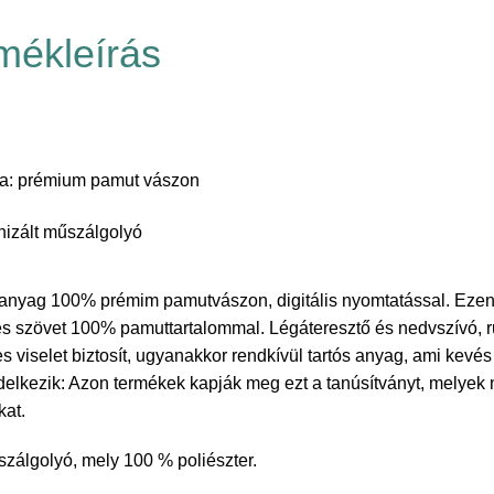
mékleírás
lja: prémium pamut vászon
onizált műszálgolyó
tó anyag 100% prémim pamutvászon, digitális nyomtatással. Eze
s szövet 100% pamuttartalommal. Légáteresztő és nedvszívó, 
viselet biztosít, ugyanakkor rendkívül tartós anyag, ami kevés 
lkezik: Azon termékek kapják meg ezt a tanúsítványt, melyek
kat.
űszálgolyó, mely 100 % poliészter.