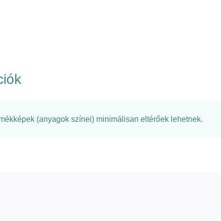
ciók
rmékképek (anyagok színei) minimálisan eltérőek lehetnek.