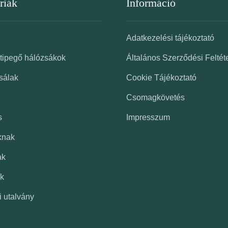
riák
Információ
Adatkezelési tájékoztató
 tipegő hálózsákok
Általános Szerződési Feltét
sálak
Cookie Tájékoztató
Csomagkövetés
s
Impresszum
knak
ak
k
i utalvány