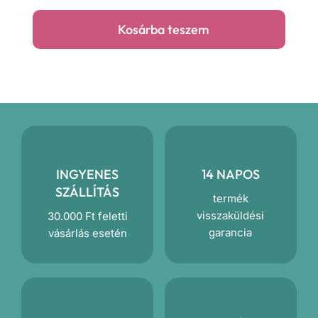
prémium
Kosárba teszem
párna
mennyiség
INGYENES
14 NAPOS
SZÁLLÍTÁS
termék
visszaküldési
30.000 Ft feletti
garancia
vásárlás esetén