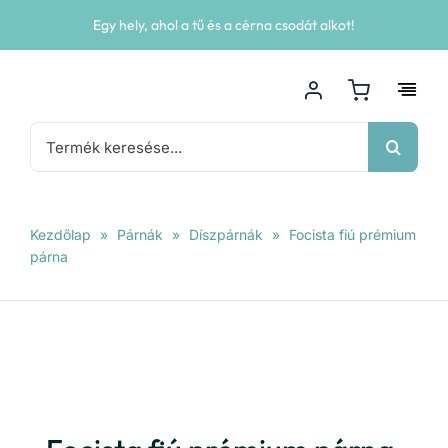
Kihagyás
Egy hely, ahol a tű és a cérna csodát alkot!
Keresés...
Kezdőlap
»
Párnák
»
Díszpárnák
»
Focista fiú prémium
párna