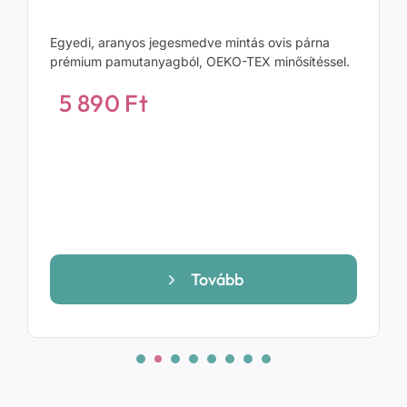
Egyedi, aranyos jegesmedve mintás ovis párna
prémium pamutanyagból, OEKO-TEX minősítéssel.
5 890
Ft
Tovább