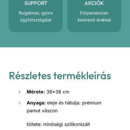
SUPPORT
AKCIÓK
Rugalmas, gyors
Folyamatosan
ügyfélszolgálat
kedvező árakkal
Részletes termékleírás
Mérete:
38×38 cm
Anyaga:
eleje és hátulja: prémium
pamut vászon
töltete: minőségi szilikonizált