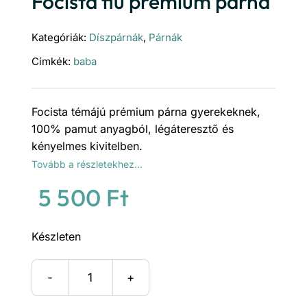
Focista fiú prémium párna
Kategóriák:
Díszpárnák
,
Párnák
Címkék:
baba
Focista témájú prémium párna gyerekeknek,
100% pamut anyagból, légáteresztő és
kényelmes kivitelben.
Tovább a részletekhez…
5 500
Ft
Készleten
Focista
fiú